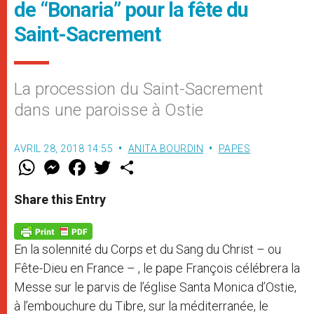
de “Bonaria” pour la fête du
Saint-Sacrement
La procession du Saint-Sacrement
dans une paroisse à Ostie
AVRIL 28, 2018 14:55
ANITA BOURDIN
PAPES
W
M
F
T
S
h
e
a
w
h
a
s
c
i
a
t
s
e
t
r
Share this Entry
s
e
b
t
e
A
n
o
e
p
g
o
r
p
e
k
En la solennité du Corps et du Sang du Christ – ou
r
Fête-Dieu en France – , le pape François célébrera la
Messe sur le parvis de l’église Santa Monica d’Ostie,
à l’embouchure du Tibre, sur la méditerranée, le