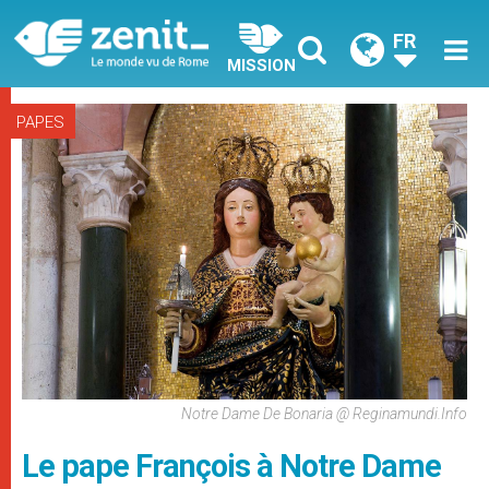
FR
MISSION
PAPES
Notre Dame De Bonaria @ Reginamundi.info
Le pape François à Notre Dame