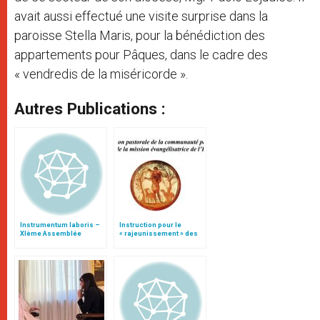
avait aussi effectué une visite surprise dans la
paroisse Stella Maris, pour la bénédiction des
appartements pour Pâques, dans le cadre des
« vendredis de la miséricorde ».
Autres Publications :
Instrumentum laboris –
Instruction pour le
XIème Assemblée
« rajeunissement » des
Générale Ordinaire du
paroisses (texte
Synode des Évêques
intégral)