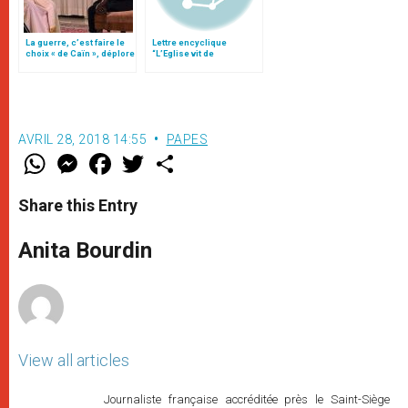
La guerre, c’est faire le
Lettre encyclique
choix « de Caïn », déplore
“L’Eglise vit de
le pape François
l’Eucharistie”
AVRIL 28, 2018 14:55
PAPES
W
M
F
T
S
h
e
a
w
h
a
s
c
i
a
t
s
e
t
r
Share this Entry
s
e
b
t
e
A
n
o
e
p
g
o
r
Anita Bourdin
p
e
k
r
View all articles
Journaliste française accréditée près le Saint-Siège