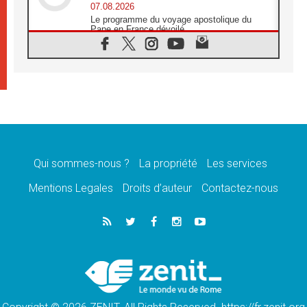
07.08.2026
Le programme du voyage apostolique du
Pape en France dévoilé
07.08.2026
1ère Conférence continentale sur l'éducation
catholique en Afrique
07.08.2026
Un logo symbolique pour la venue du Pape
en France
07.08.2026
Cardinal Rossi: «La venue du Pape Léon en
Argentine est un hommage à François»
Qui sommes-nous ?
La propriété
Les services
07.08.2026
Hiroshima et Nagasaki, 81 ans après,
Mentions Legales
Droits d’auteur
Contactez-nous
lancement des «dix jours de prière pour la
paix»
06.08.2026
Préparatifs des JMJ 2027 à Séoul: «c'est
passionnant et l'impatience est immense!»
06.08.2026
Chrétiens et confucéens: respect et sagesse
pour relever les «défis urgents»