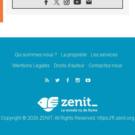
08.08.2026
Signis 2026, donner la parole aux religieuses
catholiques
08.08.2026
Au Bangladesh, l'Église accompagne les
Dalits sur le chemin de la dignité
07.08.2026
Philippines: le vicariat apostolique de
Calapan devient un diocèse
Qui sommes-nous ?
La propriété
Les services
07.08.2026
Congo-Brazzaville: le 15 août, entre solennité
Mentions Legales
Droits d’auteur
Contactez-nous
de l'Assomption et mémoire nationale
07.08.2026
«La paix commence par l'empathie» estime
le cardinal Parolin
07.08.2026
En Colombie, «la paix ne s'achète pas avec
une signature»
Copyright © 2026 ZENIT. All Rights Reserved. https://fr.zenit.org