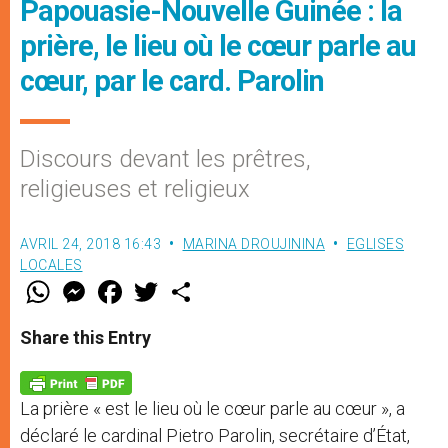
Papouasie-Nouvelle Guinée : la
prière, le lieu où le cœur parle au
cœur, par le card. Parolin
Discours devant les prêtres,
religieuses et religieux
AVRIL 24, 2018 16:43
MARINA DROUJININA
EGLISES
LOCALES
W
M
F
T
S
h
e
a
w
h
a
s
c
i
a
t
s
e
t
r
Share this Entry
s
e
b
t
e
A
n
o
e
p
g
o
r
p
e
k
La prière « est le lieu où le cœur parle au cœur », a
r
déclaré le cardinal Pietro Parolin, secrétaire d’État,