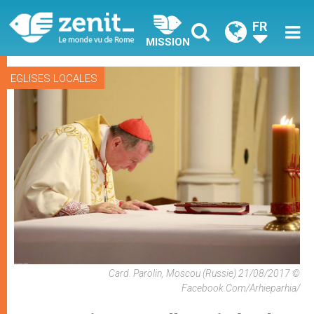
FR
MISSION
EGLISES LOCALES
Card. Parolin, Moscou (Russie) 21/08/2017 ©
Facebook.com/arhieparhia/