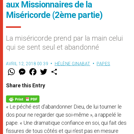
aux Missionnaires de la
Miséricorde (2ème partie)
La miséricorde prend par la main celui
qui se sent seul et abandonné
AVRIL 12, 2018 00:39
HÉLÈNE GINABAT
PAPES
W
M
F
T
S
h
e
a
w
h
a
s
c
i
a
t
s
e
t
r
Share this Entry
s
e
b
t
e
A
n
o
e
p
g
o
r
p
e
k
« Le péché est d’abandonner Dieu, de lui tourner le
r
dos pour ne regarder que soi-même », a rappelé le
pape. « Une dramatique confiance en soi, qui fait des
fissures de tous côtés et qui n’est pas en mesure