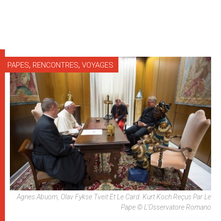
,
,
PAPES
RENCONTRES
VOYAGES
Agnes Abuom, Olav Fykse Tveit Et Le Card. Kurt Koch Reçus Par Le
Pape © L'Osservatore Romano