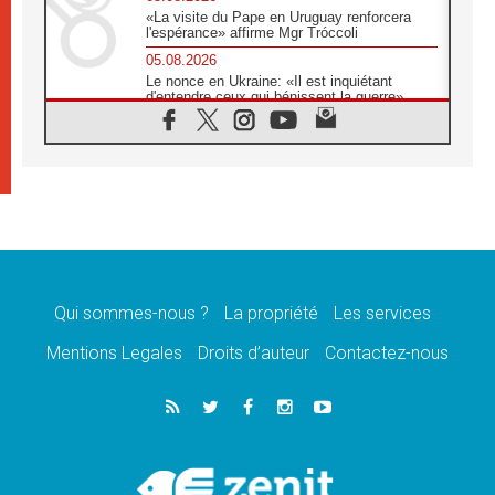
«La visite du Pape en Uruguay renforcera
l'espérance» affirme Mgr Tróccoli
05.08.2026
Le nonce en Ukraine: «Il est inquiétant
d'entendre ceux qui bénissent la guerre»
05.08.2026
Léon XIV au Pérou, une lueur d'espoir pour
un peuple en quête de paix
05.08.2026
SCEAM: L'Église en Afrique vers
l'Assemblée ecclésiale de 2028 depuis
Addis-Abeba
05.08.2026
Le Pape exprime ses condoléances suite au
décès du cardinal Júlio Langa
Qui sommes-nous ?
La propriété
Les services
05.08.2026
Mentions Legales
Droits d’auteur
Contactez-nous
Le Pape attendu en novembre en Uruguay,
en Argentine et au Pérou
05.08.2026
Audience générale: la prière est un acte
d'espérance
04.08.2026
Léon XIV invite les Chevaliers de Colomb à