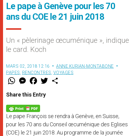
Le pape à Genève pour les 70
ans du COE le 21 juin 2018
Un « pèlerinage œcuménique », indique
le card. Koch
MARS 02, 2018 12:16
ANNE KURIAN-MONTABONE
PAPES
,
RENCONTRES
,
VOYAGES
W
M
F
T
S
h
e
a
w
h
a
s
c
i
a
t
s
e
t
r
Share this Entry
s
e
b
t
e
A
n
o
e
p
g
o
r
p
e
k
Le pape François se rendra à Genève, en Suisse,
r
pour les 70 ans du Conseil œcuménique des Eglises
(COE) le 21 juin 2018. Au programme de la journée