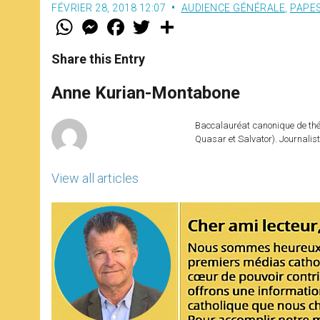
FÉVRIER 28, 2018 12:07
AUDIENCE GÉNÉRALE
,
PAPE
W
M
F
T
S
h
e
a
w
h
a
s
c
i
a
t
s
e
t
r
Share this Entry
s
e
b
t
e
A
n
o
e
p
g
o
r
Anne Kurian-Montabone
p
e
k
r
Baccalauréat canonique de théo
Quasar et Salvator). Journalist
View all articles