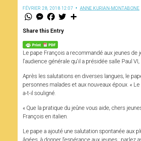
FÉVRIER 28, 2018 12:07
ANNE KURIAN-MONTABONE
W
M
F
T
S
h
e
a
w
h
a
s
c
i
a
t
s
e
t
r
Share this Entry
s
e
b
t
e
A
n
o
e
p
g
o
r
p
e
k
Le pape François a recommandé aux jeunes de jeû
r
l’audience générale qu’il a présidée salle Paul VI,
Après les salutations en diverses langues, le p
personnes malades et aux nouveaux époux. « Le ca
a-t-il souligné.
« Que la pratique du jeûne vous aide, chers jeunes
François en italien.
Le pape a ajouté une salutation spontanée aux pl
âgées, à donner l’espérance aux jeunes : parlez a