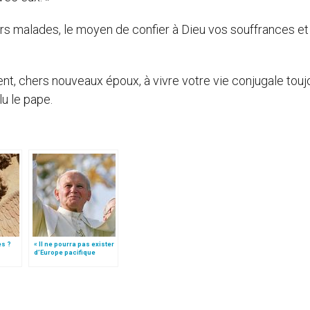
 chers malades, le moyen de confier à Dieu vos souffrances et
ent, chers nouveaux époux, à vivre votre vie conjugale touj
lu le pape.
es ?
« Il ne pourra pas exister
d’Europe pacifique
sans… »: l’Ukraine, dans
la vision de Jean-Paul II