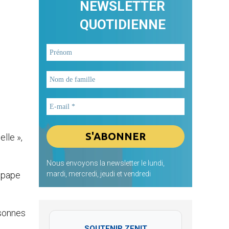
NEWSLETTER
QUOTIDIENNE
lle »,
Nous envoyons la newsletter le lundi,
mardi, mercredi, jeudi et vendredi
e pape
rsonnes
SOUTENIR ZENIT