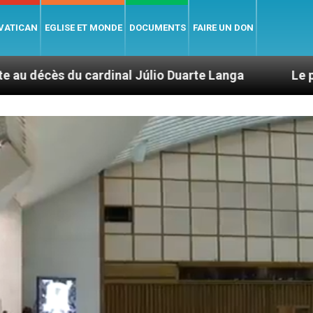
 VATICAN
EGLISE ET MONDE
DOCUMENTS
FAIRE UN DON
inal Júlio Duarte Langa
Le pape Léon XIV évo