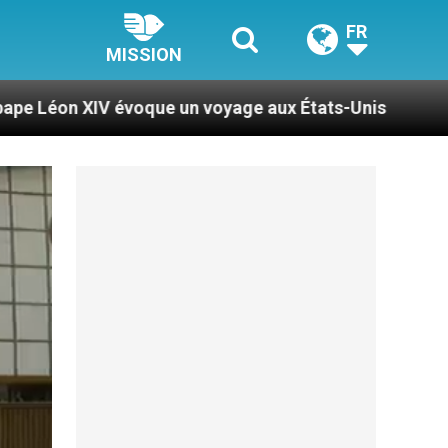
FR
MISSION
que un voyage aux États-Unis
Le pape Léon XIV 