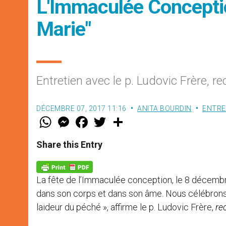
L'Immaculée Conceptio
Marie"
Entretien avec le p. Ludovic Frère, 
DÉCEMBRE 07, 2017 11:16
ANITA BOURDIN
ENTRE
W
M
F
T
S
h
e
a
w
h
a
s
c
i
a
t
s
e
t
r
Share this Entry
s
e
b
t
e
A
n
o
e
p
g
o
r
p
e
k
La fête de l’Immaculée conception, le 8 décembr
r
dans son corps et dans son âme. Nous célébrons l
laideur du péché », affirme le p. Ludovic Frère,
re