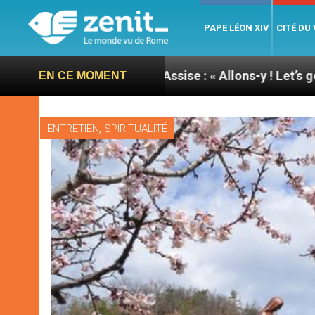
PAPE LÉON XIV
CITÉ DU
 du pape à Assise : « Allons-y ! Let’s go ! »
Nica
EN CE MOMENT
,
ENTRETIEN
SPIRITUALITÉ