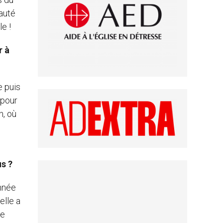
auté
e !
r à
e puis
 pour
n, où
us ?
nnée
elle a
re