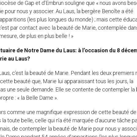
u diocèse de Gap et d’Embrun souligne que « nous avons bes
e pour nous y associer. Au Laus, la bergère Benoîte a été
pparitions (les plus longues du monde) ; mais cette éduc
’est par contact avec la beauté de Marie, contemplée dan
mesure, de plus en plus belle ! »
ctuaire de Notre Dame du Laus: à l’occasion du 8 déce
rie au Laus?
aus, c’est la beauté de Marie. Pendant les deux premiers
cette beauté que, Marie lui apparaissant tous les jours, la
ait pas une seule demande. Elle se contente de contempler la
ropre : « la Belle Dame ».
lors comme une magnifique expression de cette beauté de
a toute belle, celle qui n’a été marquée d’aucune tâche pa
mais, de contempler la beauté de Marie pour nous y associ
lle Dame pendant 54 années d’apparitions (les plus longue