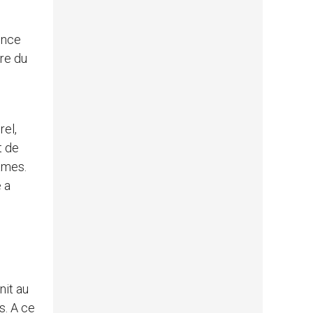
ence
ère du
rel,
t de
âmes.
 a
nit au
s. A ce