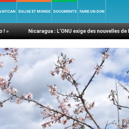
 VATICAN
EGLISE ET MONDE
DOCUMENTS
FAIRE UN DON
ragua : L’ONU exige des nouvelles de Mgr Mata