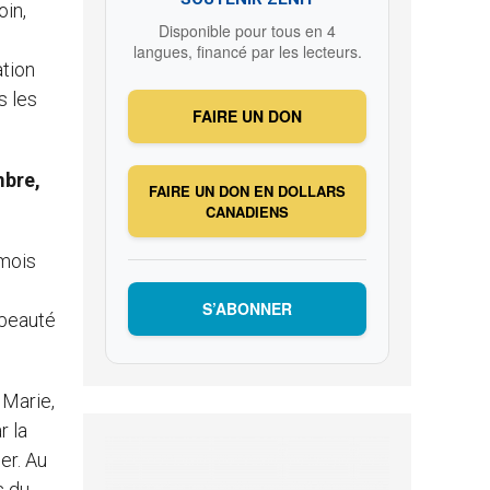
oin,
Disponible pour tous en 4
langues, financé par les lecteurs.
ation
s les
FAIRE UN DON
mbre,
FAIRE UN DON EN DOLLARS
CANADIENS
 mois
S’ABONNER
 beauté
 Marie,
r la
er. Au
s du