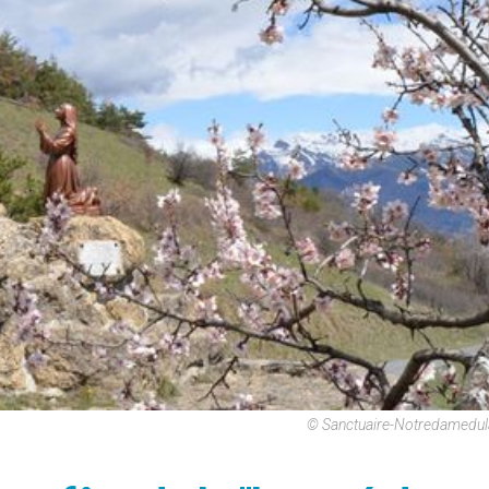
© Sanctuaire-Notredamedu