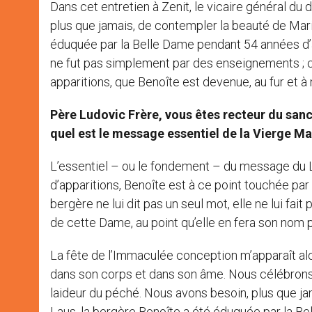
Dans cet entretien à Zenit, le vicaire général d
plus que jamais, de contempler la beauté de Mari
éduquée par la Belle Dame pendant 54 années d’a
ne fut pas simplement par des enseignements ; c
apparitions, que Benoîte est devenue, au fur et à 
Père Ludovic Frère, vous êtes recteur du san
quel est le message essentiel de la Vierge Ma
L’essentiel – ou le fondement – du message du L
d’apparitions, Benoîte est à ce point touchée par 
bergère ne lui dit pas un seul mot, elle ne lui f
de cette Dame, au point qu’elle en fera son nom p
La fête de l’Immaculée conception m’apparaît a
dans son corps et dans son âme. Nous célébrons l
laideur du péché. Nous avons besoin, plus que ja
Laus, la bergère Benoîte a été éduquée par la Be