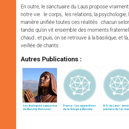
En outre, le sanctuaire du Laus propose vraiment 
notre vie : le corps, les relations, la psychologie
manière unifiée toutes ces réalités : chacun selon
tandis qu’on vit ensemble des moments fraternels 
chaud ; et puis, on se retrouve à la basilique, et
veillée de chants…
Autres Publications :
Les dialogues savoureux
France : Les apparitions
N.D. du Laus : ann
de Benoîte Rencurel
de la Vierge à Benoîte
jubilaire du 1er ma
avec le bel Ange
Rencurel
au 1er mai 2015