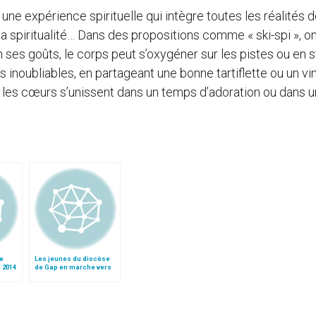
une expérience spirituelle qui intègre toutes les réalités 
, la spiritualité… Dans des propositions comme « ski-spi », on
 ses goûts, le corps peut s’oxygéner sur les pistes ou en s
inoubliables, en partageant une bonne tartiflette ou un vi
 là, les cœurs s’unissent dans un temps d’adoration ou dans 
ée
Les jeunes du diocèse
i 2014
de Gap en marche vers
Notre-Dame du Laus