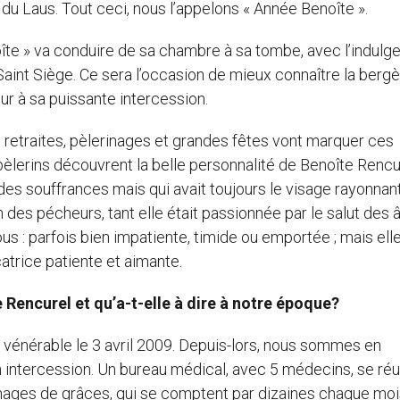
u Laus. Tout ceci, nous l’appelons « Année Benoîte ».
noîte » va conduire de sa chambre à sa tombe, avec l’indulg
Saint Siège. Ce sera l’occasion de mieux connaître la berg
ur à sa puissante intercession.
s, retraites, pèlerinages et grandes fêtes vont marquer ces
 pèlerins découvrent la belle personnalité de Benoîte Rencu
es souffrances mais qui avait toujours le visage rayonnan
 des pécheurs, tant elle était passionnée par le salut des 
 parfois bien impatiente, timide ou emportée ; mais elle
catrice patiente et aimante.
 Rencurel et qu’a-t-elle à dire à notre époque?
vénérable le 3 avril 2009. Depuis-lors, nous sommes en
 intercession. Un bureau médical, avec 5 médecins, se réu
nages de grâces, qui se comptent par dizaines chaque moi