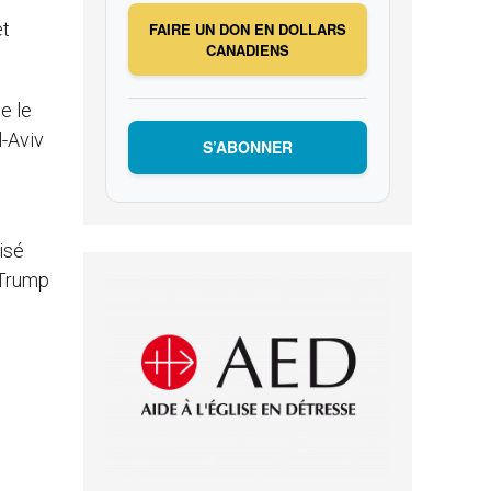
et
FAIRE UN DON EN DOLLARS
CANADIENS
e le
l-Aviv
S’ABONNER
isé
d Trump