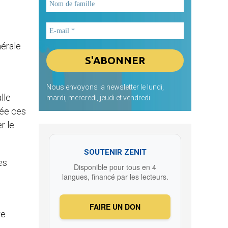
nérale
Nous envoyons la newsletter le lundi,
lle
mardi, mercredi, jeudi et vendredi
éée ces
r le
SOUTENIR ZENIT
es
Disponible pour tous en 4
langues, financé par les lecteurs.
FAIRE UN DON
re