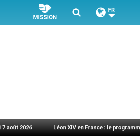
FR
MISSION
Léon XIV en France : le programme détaillé de sa vi