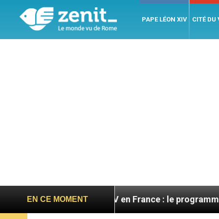
PAPE LÉON XIV
CITÉ DU
Léon XIV en France : le programme détaillé de sa vis
EN CE MOMENT