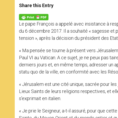
t
s
e
t
r
Share this Entry
s
e
b
t
e
A
n
o
e
p
g
o
r
p
e
k
Le pape François a appelé avec insistance à resp
r
du 6 décembre 2017. Il a souhaité « sagesse et 
tension », après la décision du président des Etat
« Ma pensée se tourne à présent vers Jérusalem, 
Paul VI au Vatican. A ce sujet, je ne peux pas ta
derniers jours et, en même temps, adresser un ap
statu quo de la ville, en conformité avec les Rés
« Jérusalem est une cité unique, sacrée pour les j
Lieux Saints de leurs religions respectives, et ell
s’exprimait en italien.
« Je prie le Seigneur, a-t-il assuré, pour que cet
Sainte, du Moyen-Orient et du monde entier et qu