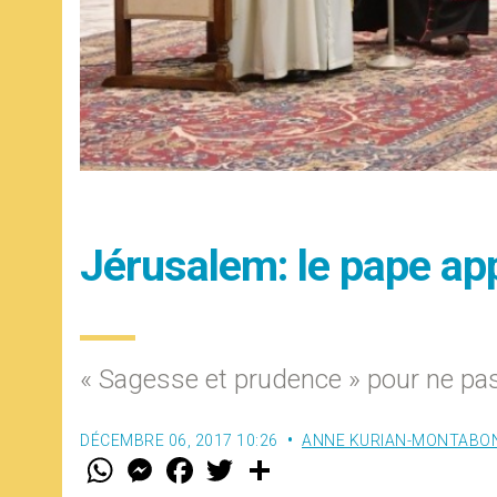
Jérusalem: le pape app
« Sagesse et prudence » pour ne pas
DÉCEMBRE 06, 2017 10:26
ANNE KURIAN-MONTABO
W
M
F
T
S
h
e
a
w
h
a
s
c
i
a