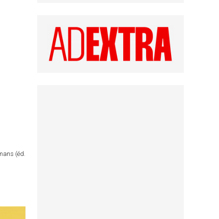
omans (éd.