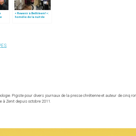
e
« Revenir à Bethléem! »:
le
homélie de la nuit de
 »!
Noël (texte complet)
PES
logie. Pigiste pour divers journaux de la presse chrétienne et auteur de cinq r
e à Zenit depuis octobre 2011.