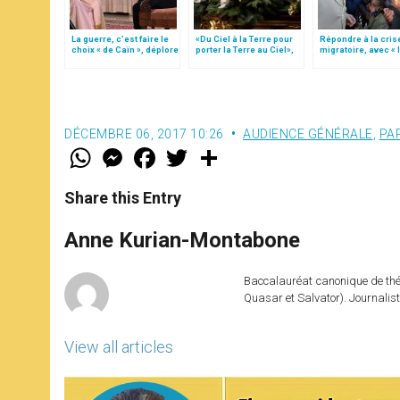
La guerre, c’est faire le
«Du Ciel à la Terre pour
Répondre à la cris
choix « de Caïn », déplore
porter la Terre au Ciel»,
migratoire, avec « 
le pape François
par Mgr Francesco Follo
style de l’humanité
(texte complet)
DÉCEMBRE 06, 2017 10:26
AUDIENCE GÉNÉRALE
,
PA
W
M
F
T
S
h
e
a
w
h
a
s
c
i
a
t
s
e
t
r
Share this Entry
s
e
b
t
e
A
n
o
e
p
g
o
r
Anne Kurian-Montabone
p
e
k
r
Baccalauréat canonique de théo
Quasar et Salvator). Journalist
View all articles