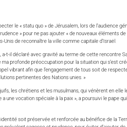
ecter le « statu quo » de Jérusalem, lors de l’audience gé
prudence » pour ne pas ajouter « de nouveaux éléments de
s-Unis de reconnaître la ville comme capitale d’Israël.
a-t-il déclaré avec gravité au terme de cette rencontre Sa
ire ma profonde préoccupation pour la situation qui s’est cr
pel vibrant afin que l’engagement de tous soit de respecte
olutions pertinentes des Nations unies. »
uifs, les chrétiens et les musulmans, qui vénèrent en elle l
e a une vocation spéciale à la paix », a poursuivi le pape qui
te identité soit préservée et renforcée au bénéfice de la Ter
e prévalent sagesse et prudence, pour éviter d’ajouter de