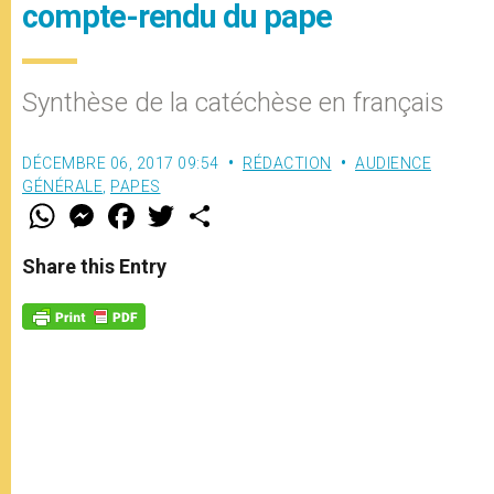
compte-rendu du pape
Synthèse de la catéchèse en français
DÉCEMBRE 06, 2017 09:54
RÉDACTION
AUDIENCE
GÉNÉRALE
,
PAPES
W
M
F
T
S
h
e
a
w
h
a
s
c
i
a
t
s
e
t
r
Share this Entry
s
e
b
t
e
A
n
o
e
p
g
o
r
p
e
k
r