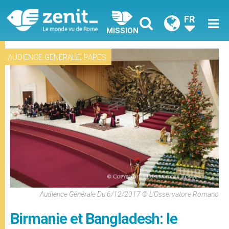
FR
MISSION
,
AUDIENCE GÉNÉRALE
PAPES
Audience Générale Du 6/12/2017 © L'Osservatore Romano
Birmanie et Bangladesh: le