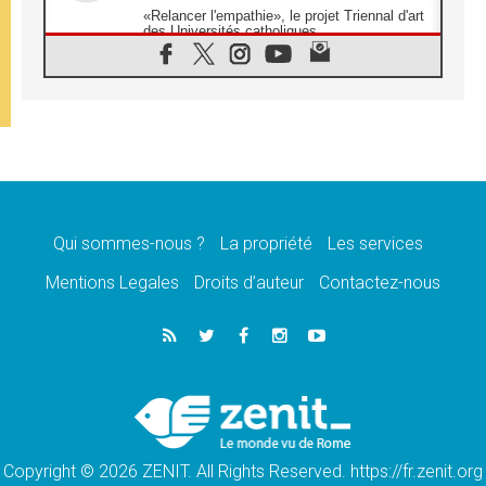
«Relancer l'empathie», le projet Triennal d'art
des Universités catholiques
08.08.2026
Signis 2026, donner la parole aux religieuses
catholiques
08.08.2026
Au Bangladesh, l'Église accompagne les
Dalits sur le chemin de la dignité
07.08.2026
Philippines: le vicariat apostolique de
Calapan devient un diocèse
Qui sommes-nous ?
La propriété
Les services
07.08.2026
Congo-Brazzaville: le 15 août, entre solennité
Mentions Legales
Droits d’auteur
Contactez-nous
de l'Assomption et mémoire nationale
07.08.2026
«La paix commence par l'empathie» estime
le cardinal Parolin
07.08.2026
En Colombie, «la paix ne s'achète pas avec
une signature»
Copyright © 2026 ZENIT. All Rights Reserved. https://fr.zenit.org