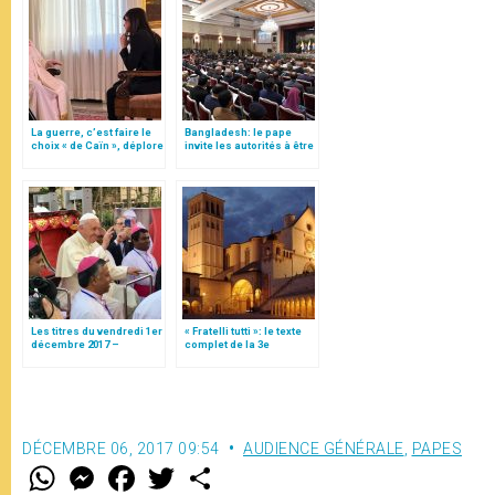
La guerre, c’est faire le
Bangladesh: le pape
choix « de Caïn », déplore
invite les autorités à être
le pape François
attentives aux
défavorisés
Les titres du vendredi 1er
« Fratelli tutti »: le texte
décembre 2017 –
complet de la 3e
Présence de Dieu
encyclique du pape
François
DÉCEMBRE 06, 2017 09:54
AUDIENCE GÉNÉRALE
,
PAPES
W
M
F
T
S
h
e
a
w
h