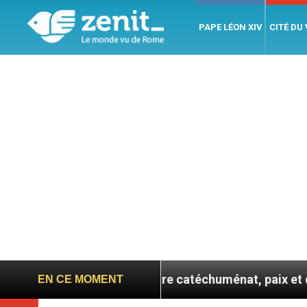
PAPE LÉON XIV
CITÉ DU
e confie : entre catéchuménat, paix et défis migratoire
EN CE MOMENT