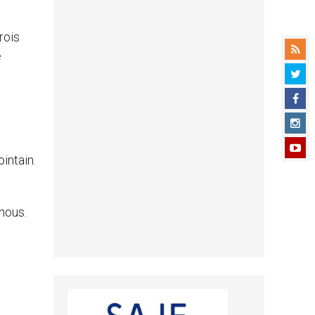
rois
e
intain.
nous.
!