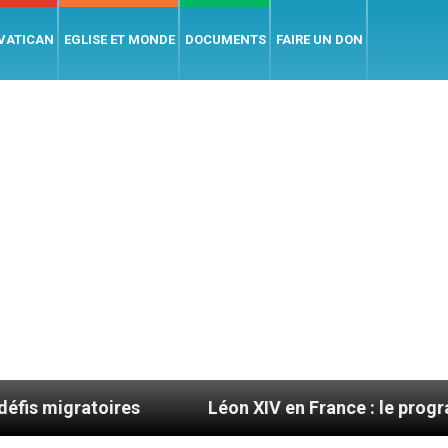
 VATICAN
EGLISE ET MONDE
DOCUMENTS
FAIRE UN DON
s
Léon XIV en France : le programme détaillé de