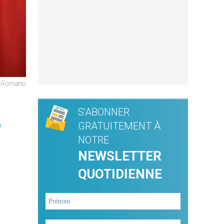
re Romano
S'ABONNER
,
GRATUITEMENT À
NOTRE
NEWSLETTER
QUOTIDIENNE