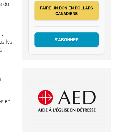
e du
FAIRE UN DON EN DOLLARS
CANADIENS
,
it
S’ABONNER
us les
es
à
es en