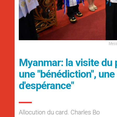
Mess
Myanmar: la visite du 
une "bénédiction", une 
d'espérance"
Allocution du card. Charles Bo