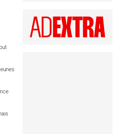
out
jeunes.
ance
mais