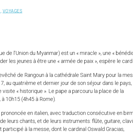
S
,
VOYAGES
e de l’Union du Myanmar) est un « miracle », une « bénédic
ider les jeunes à être une « armée de paix », espère le card
chevêché de Rangoun à la cathédrale Saint Mary pour la me
, au quatrième et dernier jour de son séjour dans le pays,
 visite « historique ». Le pape a parcouru la place de la
e, à 10h15 (4h45 à Rome).
 a prononcée en italien, avec traduction consécutive en bi
leurs chants, et de leurs instruments: flûte, guitare, clavi
participé à la messe, dont le cardinal Oswald Gracias,