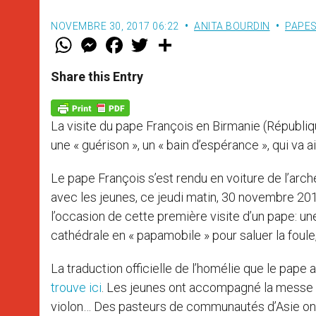
NOVEMBRE 30, 2017 06:22
ANITA BOURDIN
PAPE
W
M
F
T
S
h
e
a
w
h
a
s
c
i
a
t
s
e
t
r
Share this Entry
s
e
b
t
e
A
n
o
e
p
g
o
r
p
e
k
La visite du pape François en Birmanie (Républiqu
r
une « guérison », un « bain d’espérance », qui va a
Le pape François s’est rendu en voiture de l’ar
avec les jeunes, ce jeudi matin, 30 novembre 2017
l’occasion de cette première visite d’un pape: une
cathédrale en « papamobile » pour saluer la foul
La traduction officielle de l’homélie que le pape
trouve ici
. Les jeunes ont accompagné la messe de 
violon… Des pasteurs de communautés d’Asie ont 