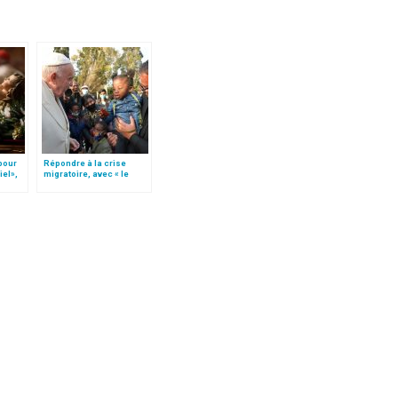
 pour
Répondre à la crise
iel»,
migratoire, avec « le
Follo
style de l’humanité »!
(texte complet)