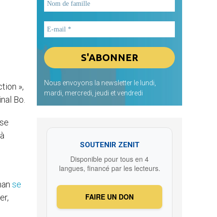
Nous envoyons la newsletter le lundi,
tion »,
mardi, mercredi, jeudi et vendredi
inal Bo.
sse
 à
SOUTENIR ZENIT
Disponible pour tous en 4
langues, financé par les lecteurs.
rman
se
FAIRE UN DON
er,