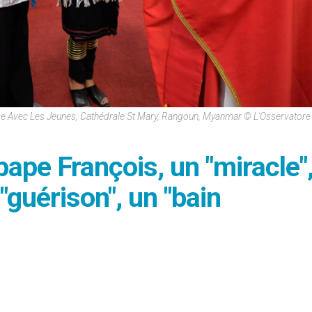
e Avec Les Jeunes, Cathédrale St Mary, Rangoun, Myanmar © L'Osservato
pape François, un "miracle"
"guérison", un "bain