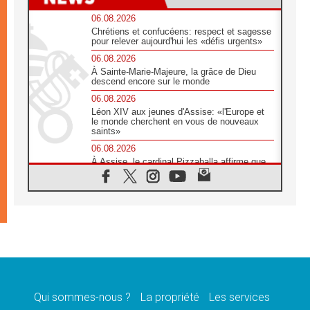
06.08.2026
Chrétiens et confucéens: respect et sagesse
pour relever aujourd'hui les «défis urgents»
06.08.2026
À Sainte-Marie-Majeure, la grâce de Dieu
descend encore sur le monde
06.08.2026
Léon XIV aux jeunes d'Assise: «l'Europe et
le monde cherchent en vous de nouveaux
saints»
06.08.2026
À Assise, le cardinal Pizzaballa affirme que
«les chrétiens veulent la paix»
06.08.2026
Au Mexique, le cardinal Parolin invite à être
aux côtés des marginalisées
06.08.2026
À Assise, le Pape invite les jeunes à
«construire la civilisation de l'amour»
05.08.2026
La visite du Pape en Argentine portera «un
message de paix et de dignité humaine»
Qui sommes-nous ?
La propriété
Les services
05.08.2026