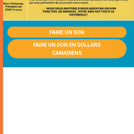
FAIRE UN DON
FAIRE UN DON EN DOLLARS
CANADIENS