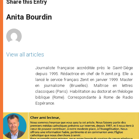
Share this Entry
s
e
b
t
e
A
n
o
e
p
g
o
r
Anita Bourdin
p
e
k
r
View all articles
Journaliste française accréditée près le Saint-Siège
depuis 1995. Rédactrice en chef de fr.zenit.org. Elle a
lancé le service français Zenit en janvier 1999. Master
en journalisme (Bruxelles). Maîtrise en lettres
classiques (Paris). Habilitation au doctorat en théologie
biblique (Rome). Correspondante à Rome de Radio
Espérance.