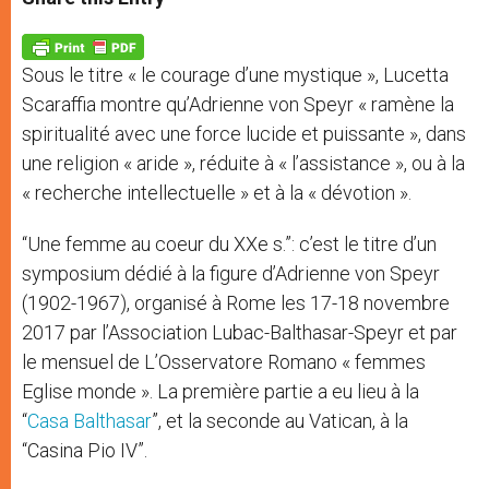
s
e
b
t
e
A
n
o
e
p
g
o
r
p
e
k
Sous le titre « le courage d’une mystique », Lucetta
r
Scaraffia montre qu’Adrienne von Speyr « ramène la
spiritualité avec une force lucide et puissante », dans
une religion « aride », réduite à « l’assistance », ou à la
« recherche intellectuelle » et à la « dévotion ».
“Une femme au coeur du XXe s.”: c’est le titre d’un
symposium dédié à la figure d’Adrienne von Speyr
(1902-1967), organisé à Rome les 17-18 novembre
2017 par l’Association Lubac-Balthasar-Speyr et par
le mensuel de L’Osservatore Romano « femmes
Eglise monde ». La première partie a eu lieu à la
“
Casa Balthasar
”, et la seconde au Vatican, à la
“Casina Pio IV”.