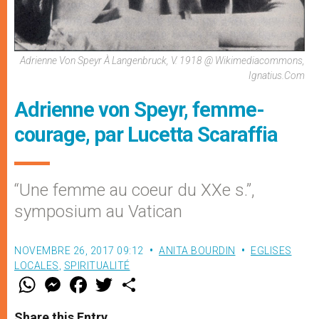
Adrienne Von Speyr À Langenbruck, V. 1918 @ Wikimediacommons,
Ignatius.com
Adrienne von Speyr, femme-
courage, par Lucetta Scaraffia
“Une femme au coeur du XXe s.”,
symposium au Vatican
NOVEMBRE 26, 2017 09:12
ANITA BOURDIN
EGLISES
LOCALES
,
SPIRITUALITÉ
W
M
F
T
S
h
e
a
w
h
a
s
c
i
a
t
s
e
t
r
Share this Entry