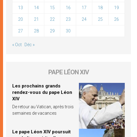
13
14
15
16
17
18
19
20
21
22
23
24
25
26
27
28
29
30
« Oct
Déc »
PAPE LÉON XIV
Les prochains grands
rendez-vous du pape Léon
XIV
De retour au Vatican, après trois
semaines de vacances
Le pape Léon XIV poursuit