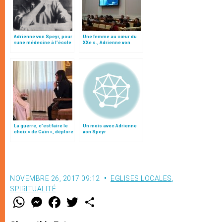
Adrienne von Speyr, pour
Une femme au cœur du
«une médecine à l’école
XXe s., Adrienne von
des béatitudes»
Speyr
La guerre, c’est faire le
Un mois avec Adrienne
choix « de Caïn », déplore
von Speyr
le pape François
NOVEMBRE 26, 2017 09:12
EGLISES LOCALES
,
SPIRITUALITÉ
W
M
F
T
S
h
e
a
w
h
a
s
c
i
a
t
s
e
t
r