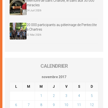
Mémoire de saint Charbel, le saint aux 30 000
miracles
24 Juil 2026
20 000 participants au pèlerinage de Pentecôte
à Chartres
22 Mai 2026
CALENDRIER
novembre 2017
L
M
M
J
V
S
D
1
2
3
4
5
6
7
8
9
10
11
12