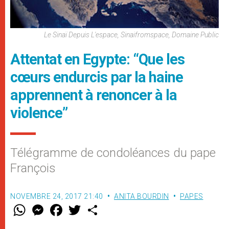
Le Sinaï Depuis L'espace, Sinaifromspace, Domaine Public
Attentat en Egypte: “Que les
cœurs endurcis par la haine
apprennent à renoncer à la
violence”
Télégramme de condoléances du pape
François
NOVEMBRE 24, 2017 21:40
ANITA BOURDIN
PAPES
W
M
F
T
S
h
e
a
w
h
a
s
c
i
a