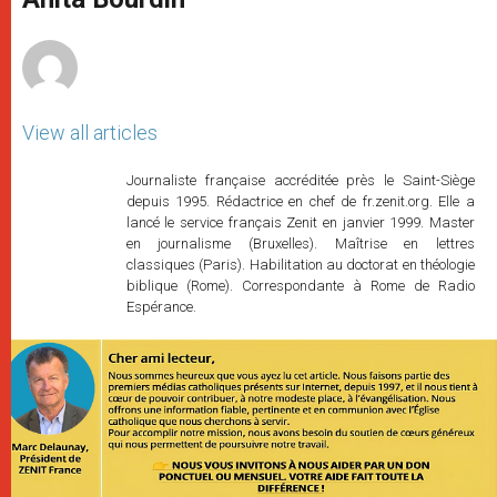
p
e
k
r
View all articles
Journaliste française accréditée près le Saint-Siège
depuis 1995. Rédactrice en chef de fr.zenit.org. Elle a
lancé le service français Zenit en janvier 1999. Master
en journalisme (Bruxelles). Maîtrise en lettres
classiques (Paris). Habilitation au doctorat en théologie
biblique (Rome). Correspondante à Rome de Radio
Espérance.