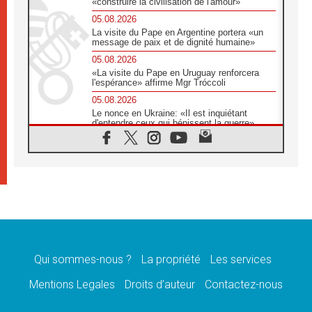
«construire la civilisation de l'amour»
05.08.2026
La visite du Pape en Argentine portera «un
message de paix et de dignité humaine»
05.08.2026
«La visite du Pape en Uruguay renforcera
l'espérance» affirme Mgr Tróccoli
05.08.2026
Le nonce en Ukraine: «Il est inquiétant
d'entendre ceux qui bénissent la guerre»
05.08.2026
Léon XIV au Pérou, une lueur d'espoir pour
un peuple en quête de paix
05.08.2026
SCEAM: L'Église en Afrique vers
l'Assemblée ecclésiale de 2028 depuis
Addis-Abeba
05.08.2026
Le Pape exprime ses condoléances suite au
décès du cardinal Júlio Langa
Qui sommes-nous ?
La propriété
Les services
05.08.2026
Mentions Legales
Droits d’auteur
Contactez-nous
Le Pape attendu en novembre en Uruguay,
en Argentine et au Pérou
05.08.2026