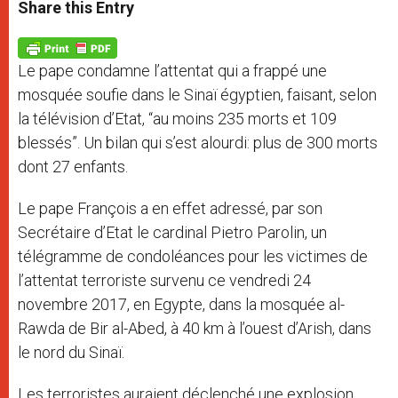
t
s
e
t
r
Share this Entry
s
e
b
t
e
A
n
o
e
p
g
o
r
p
e
k
Le pape condamne l’attentat qui a frappé une
r
mosquée soufie dans le Sinaï égyptien, faisant, selon
la télévision d’Etat, “au moins 235 morts et 109
blessés”. Un bilan qui s’est alourdi: plus de 300 morts
dont 27 enfants.
Le pape François a en effet adressé, par son
Secrétaire d’Etat le cardinal Pietro Parolin, un
télégramme de condoléances pour les victimes de
l’attentat terroriste survenu ce vendredi 24
novembre 2017, en Egypte, dans la mosquée al-
Rawda de Bir al-Abed, à 40 km à l’ouest d’Arish, dans
le nord du Sinaï.
Les terroristes auraient déclenché une explosion