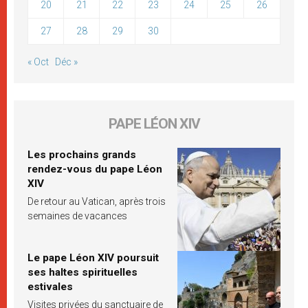
20
21
22
23
24
25
26
27
28
29
30
« Oct
Déc »
PAPE LÉON XIV
Les prochains grands
rendez-vous du pape Léon
XIV
De retour au Vatican, après trois
semaines de vacances
Le pape Léon XIV poursuit
ses haltes spirituelles
estivales
Visites privées du sanctuaire de