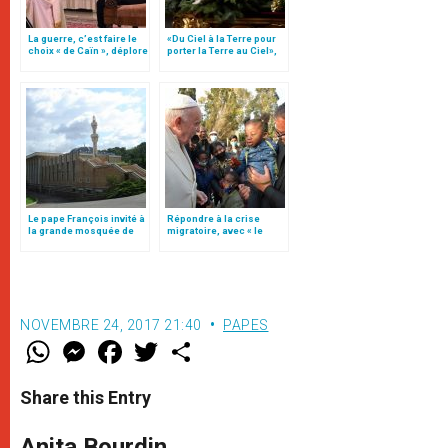
La guerre, c’est faire le
«Du Ciel à la Terre pour
choix « de Caïn », déplore
porter la Terre au Ciel»,
le pape François
par Mgr Francesco Follo
Le pape François invité à
Répondre à la crise
la grande mosquée de
migratoire, avec « le
Rome
style de l’humanité »!
(texte complet)
NOVEMBRE 24, 2017 21:40
PAPES
W
M
F
T
S
h
e
a
w
h
a
s
c
i
a
t
s
e
t
r
Share this Entry
s
e
b
t
e
A
n
o
e
p
g
o
r
Anita Bourdin