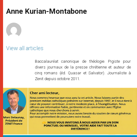
A
n
o
e
p
g
o
r
Anne Kurian-Montabone
p
e
k
r
View all articles
Baccalauréat canonique de théologie. Pigiste pour
divers journaux de la presse chrétienne et auteur de
cinq romans (éd. Quasar et Salvator). Journaliste à
Zenit depuis octobre 2011.