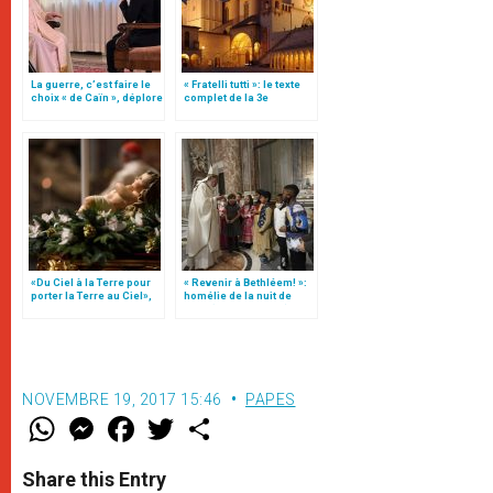
La guerre, c’est faire le
« Fratelli tutti »: le texte
choix « de Caïn », déplore
complet de la 3e
le pape François
encyclique du pape
François
«Du Ciel à la Terre pour
« Revenir à Bethléem! »:
porter la Terre au Ciel»,
homélie de la nuit de
par Mgr Francesco Follo
Noël (texte complet)
NOVEMBRE 19, 2017 15:46
PAPES
W
M
F
T
S
h
e
a
w
h
a
s
c
i
a
t
s
e
t
r
Share this Entry
s
e
b
t
e