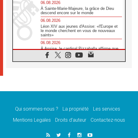
06.08.2026
À Sainte-Marie-Majeure, la grâce de Dieu
descend encore sur le monde
06.08.2026
Léon XIV aux jeunes d'Assise: «l'Europe et
le monde cherchent en vous de nouveaux
saints»
06.08.2026
À Assise, le cardinal Pizzaballa affirme que
«les chrétiens veulent la paix»
06.08.2026
Au Mexique, le cardinal Parolin invite à être
aux côtés des marginalisées
06.08.2026
À Assise, le Pape invite les jeunes à
«construire la civilisation de l'amour»
05.08.2026
La visite du Pape en Argentine portera «un
message de paix et de dignité humaine»
Qui sommes-nous ?
La propriété
Les services
05.08.2026
Mentions Legales
Droits d’auteur
Contactez-nous
«La visite du Pape en Uruguay renforcera
l'espérance» affirme Mgr Tróccoli
05.08.2026
Le nonce en Ukraine: «Il est inquiétant