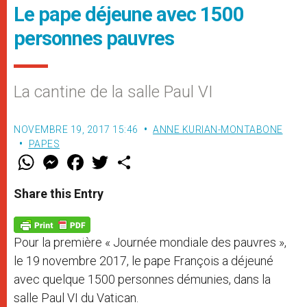
Le pape déjeune avec 1500
personnes pauvres
La cantine de la salle Paul VI
NOVEMBRE 19, 2017 15:46
ANNE KURIAN-MONTABONE
PAPES
W
M
F
T
S
h
e
a
w
h
a
s
c
i
a
t
s
e
t
r
Share this Entry
s
e
b
t
e
A
n
o
e
p
g
o
r
p
e
k
Pour la première « Journée mondiale des pauvres »,
r
le 19 novembre 2017, le pape François a déjeuné
avec quelque 1500 personnes démunies, dans la
salle Paul VI du Vatican.