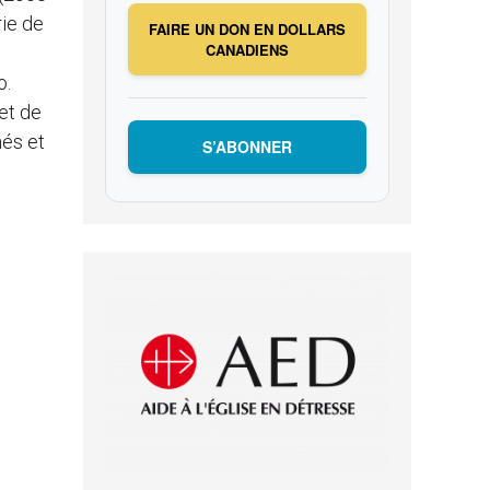
rie de
FAIRE UN DON EN DOLLARS
CANADIENS
o.
et de
nés et
S’ABONNER