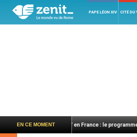
PAPE LÉON XIV
CITÉ DU
Léon XIV en France : le programme détaillé de sa v
EN CE MOMENT