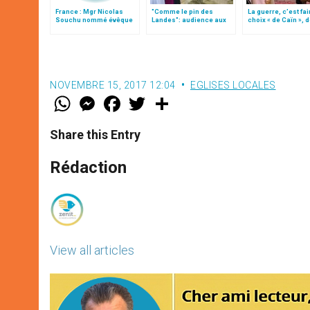
France : Mgr Nicolas
"Comme le pin des
La guerre, c’est fai
Souchu nommé évêque
Landes": audience aux
choix « de Caïn », 
auxiliaire de Rennes
jeunes des JLJ
le pape François
accompagnés de Mgr
Souchu (texte complet)
NOVEMBRE 15, 2017 12:04
EGLISES LOCALES
W
M
F
T
S
h
e
a
w
h
a
s
c
i
a
t
s
e
t
r
Share this Entry
s
e
b
t
e
A
n
o
e
p
g
o
r
Rédaction
p
e
k
r
View all articles