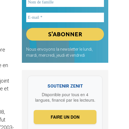
bre
Nous envoyons la newsletter le lundi,
mardi, mercredi, jeudi et vendredi
e en
joint
SOUTENIR ZENIT
e et
Disponible pour tous en 4
langues, financé par les lecteurs.
08,
FAIRE UN DON
fut
 (2003-