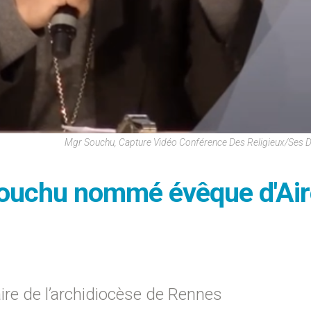
Mgr Souchu, Capture Vidéo Conférence Des Religieux/ses 
Souchu nommé évêque d'Air
iaire de l’archidiocèse de Rennes