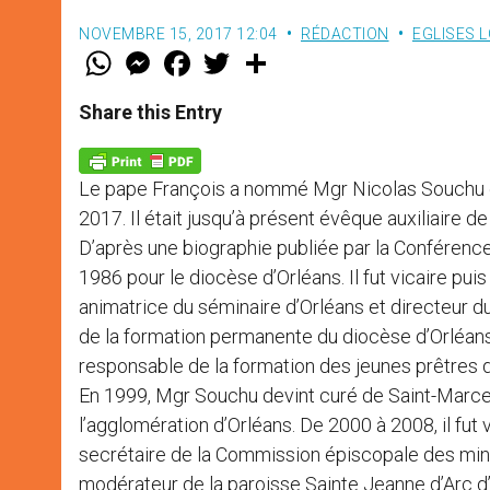
NOVEMBRE 15, 2017 12:04
RÉDACTION
EGLISES 
W
M
F
T
S
h
e
a
w
h
a
s
c
i
a
t
s
e
t
r
Share this Entry
s
e
b
t
e
A
n
o
e
p
g
o
r
p
e
k
Le pape François a nommé Mgr Nicolas Souchu é
r
2017. Il était jusqu’à présent évêque auxiliaire d
D’après une biographie publiée par la Conféren
1986 pour le diocèse d’Orléans. Il fut vicaire pui
animatrice du séminaire d’Orléans et directeur du
de la formation permanente du diocèse d’Orléans
responsable de la formation des jeunes prêtres d
En 1999, Mgr Souchu devint curé de Saint-Marcea
l’agglomération d’Orléans. De 2000 à 2008, il fut
secrétaire de la Commission épiscopale des mi
modérateur de la paroisse Sainte Jeanne d’Arc d