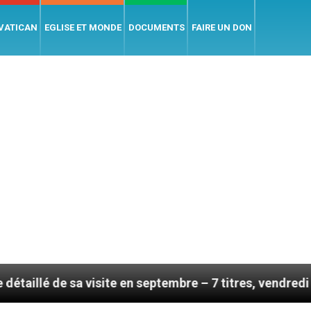
 VATICAN
EGLISE ET MONDE
DOCUMENTS
FAIRE UN DON
isite en septembre – 7 titres, vendredi 7 août 2026