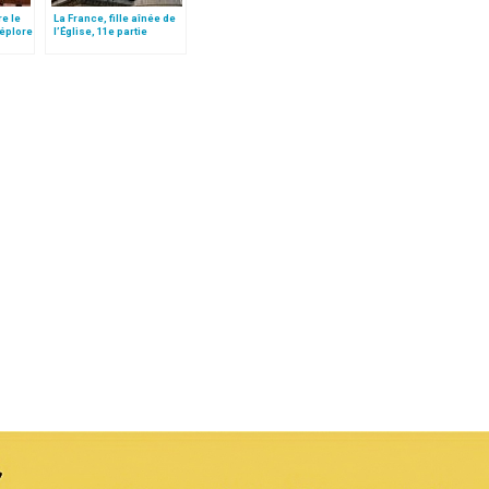
re le
La France, fille aînée de
déplore
l’Église, 11e partie