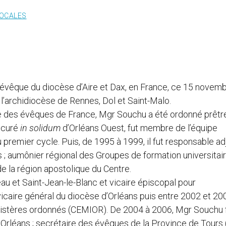
LOCALES
vêque du diocèse d’Aire et Dax, en France, ce 15 novem
e l’archidiocèse de Rennes, Dol et Saint-Malo.
ce des évêques de France, Mgr Souchu a été ordonné prêtr
s curé
in solidum
d’Orléans Ouest, fut membre de l’équipe
 premier cycle. Puis, de 1995 à 1999, il fut responsable ad
 ; aumônier régional des Groupes de formation universitair
e la région apostolique du Centre.
u et Saint-Jean-le-Blanc et vicaire épiscopal pour
 vicaire général du diocèse d’Orléans puis entre 2002 et 20
nistères ordonnés (CEMIOR). De 2004 à 2006, Mgr Souchu 
’Orléans ; secrétaire des évêques de la Province de Tours