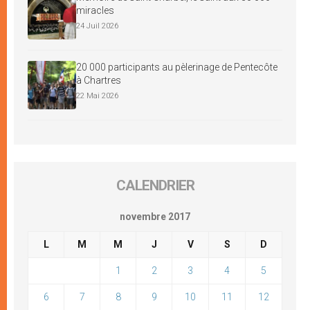
miracles
24 Juil 2026
20 000 participants au pèlerinage de Pentecôte
à Chartres
22 Mai 2026
CALENDRIER
novembre 2017
L
M
M
J
V
S
D
1
2
3
4
5
6
7
8
9
10
11
12