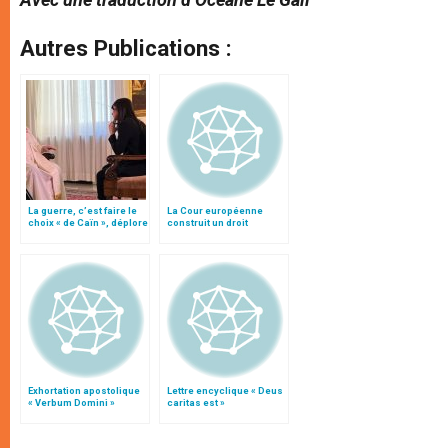
Autres Publications :
La guerre, c’est faire le
La Cour européenne
choix « de Caïn », déplore
construit un droit
le pape François
individuel au suicide
assisté
Exhortation apostolique
Lettre encyclique « Deus
« Verbum Domini »
caritas est »