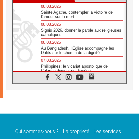
08.08.2026
Sainte Agathe, contempler la victoire de
l'amour sur la mort
08.08.2026
Signis 2026, donner la parole aux religieuses
catholiques
08.08.2026
Au Bangladesh, l'Église accompagne les
Dalits sur le chemin de la dignité
07.08.2026
Philippines: le vicariat apostolique de
Calapan devient un diocèse
07.08.2026
Congo-Brazzaville : le 15 août, entre
solennité de l'Assomption et mémoire
nationale
07.08.2026
«La paix commence par l'empathie» estime
le cardinal Parolin
07.08.2026
En Colombie, «la paix ne s'achète pas avec
une signature»
Qui sommes-nous ?
La propriété
Les services
07.08.2026