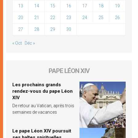
13
14
15
16
17
18
19
20
21
22
23
24
25
26
27
28
29
30
« Oct
Déc »
PAPE LÉON XIV
Les prochains grands
rendez-vous du pape Léon
XIV
De retour au Vatican, après trois
semaines de vacances
Le pape Léon XIV poursuit
ses haltes spirituelles