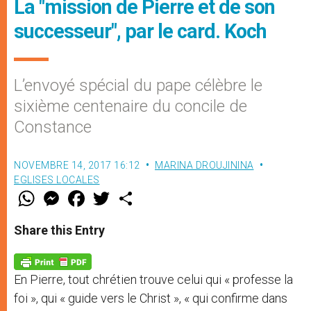
La "mission de Pierre et de son
successeur", par le card. Koch
L’envoyé spécial du pape célèbre le
sixième centenaire du concile de
Constance
NOVEMBRE 14, 2017 16:12
MARINA DROUJININA
EGLISES LOCALES
W
M
F
T
S
h
e
a
w
h
a
s
c
i
a
t
s
e
t
r
Share this Entry
s
e
b
t
e
A
n
o
e
p
g
o
r
p
e
k
En Pierre, tout chrétien trouve celui qui « professe la
r
foi », qui « guide vers le Christ », « qui confirme dans