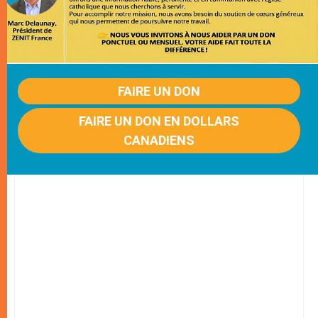
FAIRE UN DON
FAIRE UN DON EN DOLLARS
CANADIENS