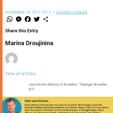
NOVEMBRE 14, 2017 16:12
EGLISES LOCALES
W
M
F
T
S
h
e
a
w
h
a
s
c
i
a
t
s
e
t
r
Share this Entry
s
e
b
t
e
A
n
o
e
p
g
o
r
Marina Droujinina
p
e
k
r
View all articles
Journalisme (Moscou & Bruxelles). Théologie (Bruxelles,
IET).