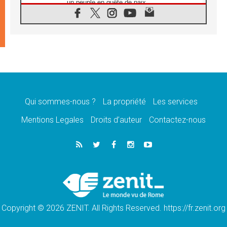
un peuple en quête de paix
05.08.2026
SCEAM: L'Église en Afrique vers
l'Assemblée ecclésiale de 2028 depuis
Addis-Abeba
05.08.2026
Le Pape exprime ses condoléances suite au
décès du cardinal Júlio Langa
05.08.2026
Le Pape attendu en novembre en Uruguay,
en Argentine et au Pérou
Qui sommes-nous ?
La propriété
Les services
05.08.2026
Mentions Legales
Droits d’auteur
Contactez-nous
Audience générale: la prière est un acte
d'espérance
04.08.2026
Léon XIV invite les Chevaliers de Colomb à
être des «prophètes de l'harmonie»
04.08.2026
Au Nigéria, attaques d'église, meurtre et
enlèvements de religieux suscitent l'émotion
Copyright © 2026 ZENIT. All Rights Reserved. https://fr.zenit.org