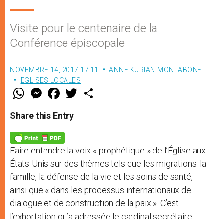
Visite pour le centenaire de la
Conférence épiscopale
NOVEMBRE 14, 2017 17:11
ANNE KURIAN-MONTABONE
EGLISES LOCALES
W
M
F
T
S
h
e
a
w
h
a
s
c
i
a
t
s
e
t
r
Share this Entry
s
e
b
t
e
A
n
o
e
p
g
o
r
p
e
k
Faire entendre la voix « prophétique » de l’Église aux
r
États-Unis sur des thèmes tels que les migrations, la
famille, la défense de la vie et les soins de santé,
ainsi que « dans les processus internationaux de
dialogue et de construction de la paix ». C’est
l’exhortation qu’a adressée le cardinal secrétaire