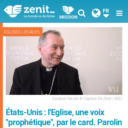
FR
MISSION
EGLISES LOCALES
Cardinal Parolin © Capture De Zenit / WSJ
États-Unis : l'Eglise, une voix
"prophétique", par le card. Parolin