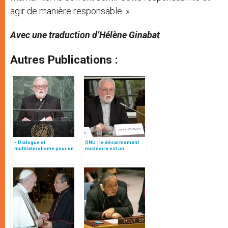
agir de manière responsable. »
Avec une traduction d’Hélène Ginabat
Autres Publications :
« Dialogue et
ONU : le désarmement
multilatéralisme pour un
nucléaire est un
monde sans armes
processus basé sur la
nucléaires », par Mgr
confiance mutuelle
Gallagher
(traduction complète)