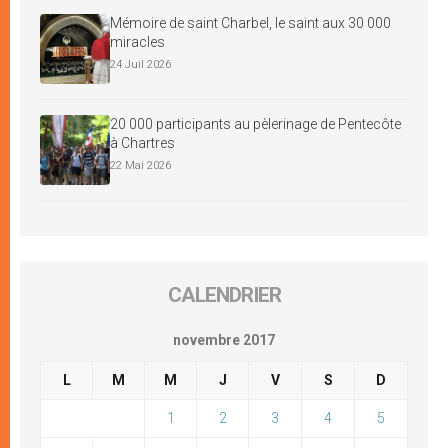
Mémoire de saint Charbel, le saint aux 30 000
miracles
24 Juil 2026
20 000 participants au pèlerinage de Pentecôte
à Chartres
22 Mai 2026
CALENDRIER
novembre 2017
L
M
M
J
V
S
D
1
2
3
4
5