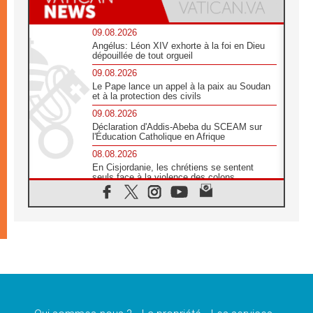
09.08.2026
Angélus: Léon XIV exhorte à la foi en Dieu
dépouillée de tout orgueil
09.08.2026
Le Pape lance un appel à la paix au Soudan
et à la protection des civils
09.08.2026
Déclaration d'Addis-Abeba du SCEAM sur
l'Éducation Catholique en Afrique
08.08.2026
En Cisjordanie, les chrétiens se sentent
seuls face à la violence des colons
08.08.2026
Léon XIV au sanctuaire de Notre Dame du
Bon Conseil à Genazzano en septembre
08.08.2026
Léon XIV: Sainte Agathe aide à contempler
la victoire de l'amour sur la mort
08.08.2026
«Relancer l'empathie», le projet Triennal d'art
des Universités catholiques