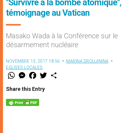
"Survivre à la bombe atomique",
témoignage au Vatican
Masako Wada à la Conférence sur le
désarmement nucléaire
NOVEMBRE 13, 2017 18:56
MARINA DROUJININA
EGLISES LOCALES
W
M
F
T
S
h
e
a
w
h
a
s
c
i
a
t
s
e
t
r
Share this Entry
s
e
b
t
e
A
n
o
e
p
g
o
r
p
e
k
r