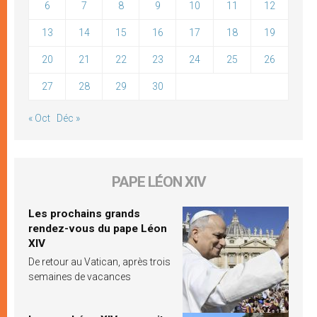
6
7
8
9
10
11
12
13
14
15
16
17
18
19
20
21
22
23
24
25
26
27
28
29
30
« Oct
Déc »
PAPE LÉON XIV
Les prochains grands
rendez-vous du pape Léon
XIV
De retour au Vatican, après trois
semaines de vacances