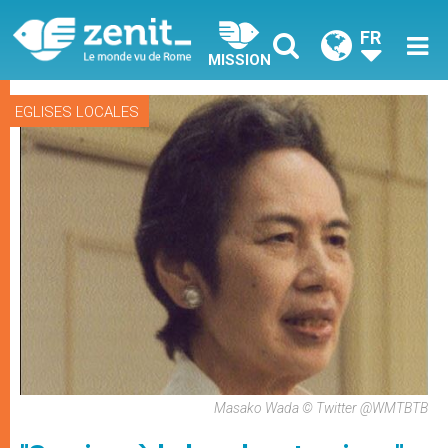
FR
MISSION
EGLISES LOCALES
Masako Wada © Twitter @WMTBTB