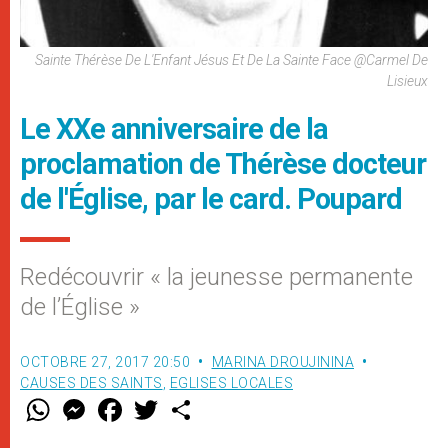
Sainte Thérèse De L'Enfant Jésus Et De La Sainte Face @Carmel De
Lisieux
Le XXe anniversaire de la
proclamation de Thérèse docteur
de l'Église, par le card. Poupard
Redécouvrir « la jeunesse permanente
de l’Église »
OCTOBRE 27, 2017 20:50
MARINA DROUJININA
CAUSES DES SAINTS
,
EGLISES LOCALES
W
M
F
T
S
h
e
a
w
h
a
s
c
i
a