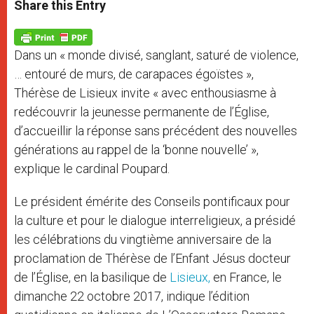
t
s
e
t
r
Share this Entry
s
e
b
t
e
A
n
o
e
p
g
o
r
p
e
k
Dans un « monde divisé, sanglant, saturé de violence,
r
… entouré de murs, de carapaces égoïstes »,
Thérèse de Lisieux invite « avec enthousiasme à
redécouvrir la jeunesse permanente de l’Église,
d’accueillir la réponse sans précédent des nouvelles
générations au rappel de la ‘bonne nouvelle’ »,
explique le cardinal Poupard.
Le président émérite des Conseils pontificaux pour
la culture et pour le dialogue interreligieux, a présidé
les célébrations du vingtième anniversaire de la
proclamation de Thérèse de l’Enfant Jésus docteur
de l’Église, en la basilique de
Lisieux,
en France, le
dimanche 22 octobre 2017, indique l’édition