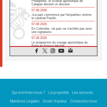
Philippines: le vicariat apostolique de
Calapan devient un diocèse
07.08.2026
«La paix commence par l'empathie» estime
le cardinal Parolin
07.08.2026
En Colombie, «la paix ne s'achète pas avec
une signature»
07.08.2026
Le programme du voyage apostolique du
Pape en France dévoilé
07.08.2026
1ère Conférence continentale sur l'éducation
catholique en Afrique
07.08.2026
Un logo symbolique pour la venue du Pape
en France
07.08.2026
Cardinal Rossi: «La venue du Pape Léon en
Argentine est un hommage à François»
Qui sommes-nous ?
La propriété
Les services
07.08.2026
Hiroshima et Nagasaki, 81 ans après,
Mentions Legales
Droits d’auteur
Contactez-nous
lancement des «dix jours de prière pour la
paix»