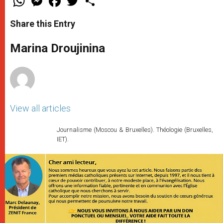
h
e
a
w
h
a
s
c
i
a
t
s
e
t
r
Share this Entry
s
e
b
t
e
A
n
o
e
p
g
o
r
Marina Droujinina
p
e
k
r
View all articles
Journalisme (Moscou & Bruxelles). Théologie (Bruxelles,
IET).