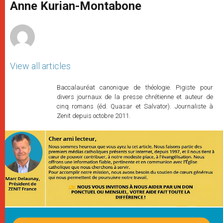
p
g
o
r
Anne Kurian-Montabone
p
e
k
r
View all articles
Baccalauréat canonique de théologie. Pigiste pour
divers journaux de la presse chrétienne et auteur de
cinq romans (éd. Quasar et Salvator). Journaliste à
Zenit depuis octobre 2011.