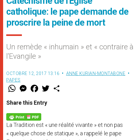
Catéchisme de l'Eglise
catholique: le pape demande de
proscrire la peine de mort
Un remède « inhumain » et « contraire à
l’Evangile »
OCTOBRE 12, 2017 13:16
ANNE KURIAN-MONTABONE
PAPES
W
M
F
T
S
h
e
a
w
h
a
s
c
i
a
t
s
e
t
r
Share this Entry
s
e
b
t
e
A
n
o
e
p
g
o
r
p
e
k
La Tradition est « une réalité vivante » et non pas
r
« quelque chose de statique », a rappelé le pape