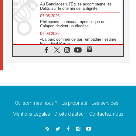
Au Bangladesh, l'Église accompagne les
Dalits sur le chemin de la dignité
07.08.2026
Philippines: le vicariat apostolique de
Calapan devient un diocèse
07.08.2026
«La paix commence par l'empathie» estime
le cardinal Parolin
07.08.2026
En Colombie, «la paix ne s'achète pas avec
une signature»
07.08.2026
Le programme du voyage apostolique du
Pape en France dévoilé
07.08.2026
1ère Conférence continentale sur l'éducation
catholique en Afrique
Qui sommes-nous ?
La propriété
Les services
07.08.2026
Un logo symbolique pour la venue du Pape
Mentions Legales
Droits d’auteur
Contactez-nous
en France
07.08.2026
Cardinal Rossi: «La venue du Pape Léon en
Argentine est un hommage à François»