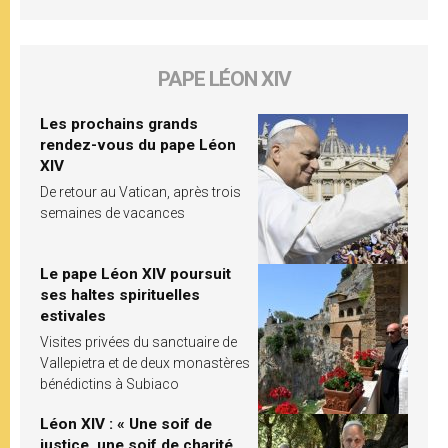
PAPE LÉON XIV
Les prochains grands
rendez-vous du pape Léon
XIV
De retour au Vatican, après trois
semaines de vacances
Le pape Léon XIV poursuit
ses haltes spirituelles
estivales
Visites privées du sanctuaire de
Vallepietra et de deux monastères
bénédictins à Subiaco
Léon XIV : « Une soif de
justice, une soif de charité