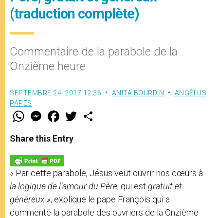
(traduction complète)
Commentaire de la parabole de la
Onzième heure
SEPTEMBRE 24, 2017 12:36
ANITA BOURDIN
ANGÉLUS
,
PAPES
W
M
F
T
S
h
e
a
w
h
a
s
c
i
a
t
s
e
t
r
Share this Entry
s
e
b
t
e
A
n
o
e
p
g
o
r
p
e
k
« Par cette parabole, Jésus veut ouvrir nos cœurs à
r
la logique de l’amour
du Père
, qui est
gratuit et
généreux »
, explique le pape François qui a
commenté la parabole des ouvriers de la Onzième