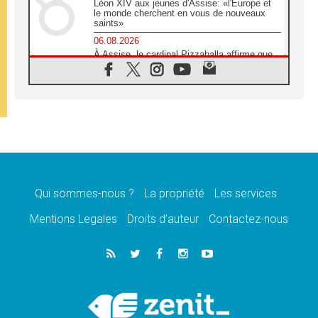
Léon XIV aux jeunes d'Assise: «l'Europe et
le monde cherchent en vous de nouveaux
saints»
06.08.2026
À Assise, le cardinal Pizzaballa affirme que
«les chrétiens veulent la paix»
06.08.2026
Au Mexique, le cardinal Parolin invite à être
aux côtés des marginalisées
06.08.2026
À Assise, le Pape invite les jeunes à
«construire la civilisation de l'amour»
05.08.2026
La visite du Pape en Argentine portera «un
message de paix et de dignité humaine»
Qui sommes-nous ?
La propriété
Les services
05.08.2026
Mentions Legales
Droits d’auteur
Contactez-nous
«La visite du Pape en Uruguay renforcera
l'espérance» affirme Mgr Tróccoli
05.08.2026
Le nonce en Ukraine: «Il est inquiétant
d'entendre ceux qui bénissent la guerre»
05.08.2026
Léon XIV au Pérou, une lueur d'espoir pour
un peuple en quête de paix