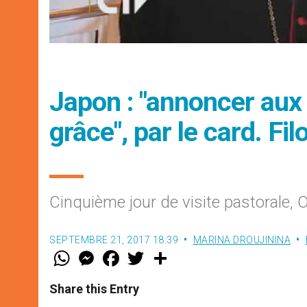
Japon : "annoncer au
grâce", par le card. Fil
Cinquième jour de visite pastorale, 
SEPTEMBRE 21, 2017 18:39
MARINA DROUJININA
W
M
F
T
S
h
e
a
w
h
a
s
c
i
a
t
s
e
t
r
Share this Entry
s
e
b
t
e