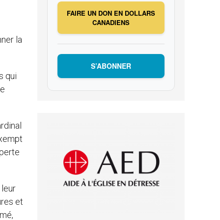
FAIRE UN DON EN DOLLARS
CANADIENS
ner la
S’ABONNER
s qui
de
rdinal
 exempt
 perte
leur
ures et
rmé,