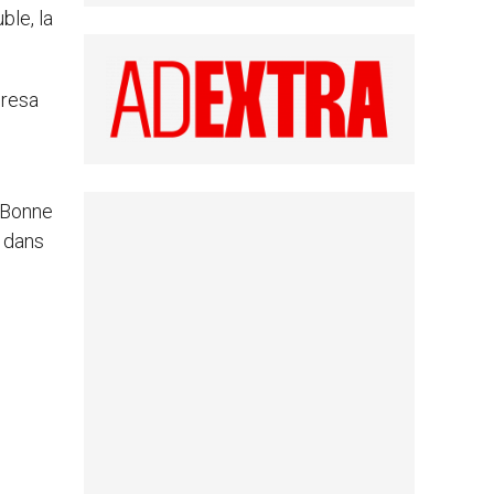
ble, la
eresa
a Bonne
 dans