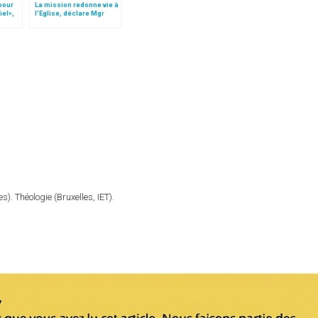
 pour
La mission redonne vie à
iel»,
l'Eglise, déclare Mgr
Follo
Filoni
). Théologie (Bruxelles, IET).