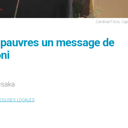
Cardinal Filoni, Ca
x pauvres un message de
oni
Osaka
EGLISES LOCALES