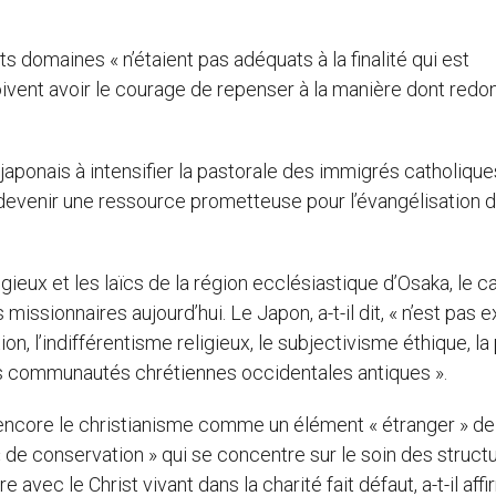
ts domaines « n’étaient pas adéquats à la finalité qui est
doivent avoir le courage de repenser à la manière dont redon
japonais à intensifier la pastorale des immigrés catholique
et devenir une ressource prometteuse pour l’évangélisation 
gieux et les laïcs de la région ecclésiastique d’Osaka, le ca
 missionnaires aujourd’hui. Le Japon, a-t-il dit, « n’est pas
ion, l’indifférentisme religieux, le subjectivisme éthique, la
s communautés chrétiennes occidentales antiques ».
ncore le christianisme comme un élément « étranger » de 
 « de conservation » qui se concentre sur le soin des struct
 avec le Christ vivant dans la charité fait défaut, a-t-il affi