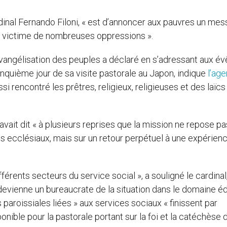
rdinal Fernando Filoni, « est d’annoncer aux pauvres un me
e, victime de nombreuses oppressions ».
’évangélisation des peuples a déclaré en s’adressant aux é
inquième jour de sa visite pastorale au Japon, indique
l’ag
ussi rencontré les prêtres, religieux, religieuses et des laïcs
avait dit « à plusieurs reprises que la mission ne repose pa
ecclésiaux, mais sur un retour perpétuel à une expérienc
ifférents secteurs du service social », a souligné le cardinal,
 devienne un bureaucrate de la situation dans le domaine é
tés paroissiales liées » aux services sociaux « finissent par
onible pour la pastorale portant sur la foi et la catéchèse 