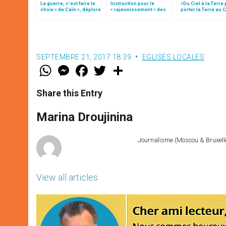
La guerre, c’est faire le
Instruction pour le
«Du Ciel à la Terre
choix « de Caïn », déplore
« rajeunissement » des
porter la Terre au C
le pape François
paroisses (texte
par Mgr Francesco 
intégral)
SEPTEMBRE 21, 2017 18:39
EGLISES LOCALES
W
M
F
T
S
h
e
a
w
h
a
s
c
i
a
t
s
e
t
r
Share this Entry
s
e
b
t
e
A
n
o
e
p
g
o
r
Marina Droujinina
p
e
k
r
Journalisme (Moscou & Bruxelles
View all articles