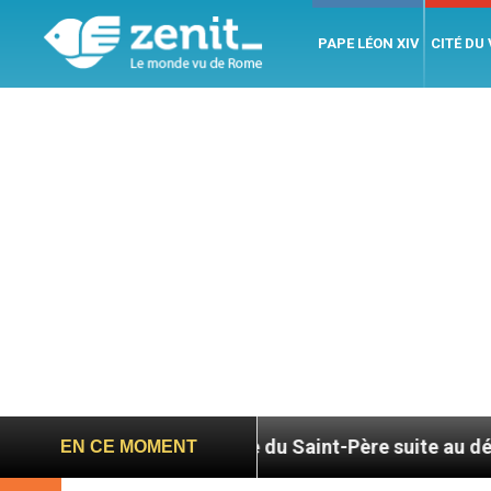
PAPE LÉON XIV
CITÉ DU
Hommage du Saint-Père suite au décès du cardinal J
EN CE MOMENT