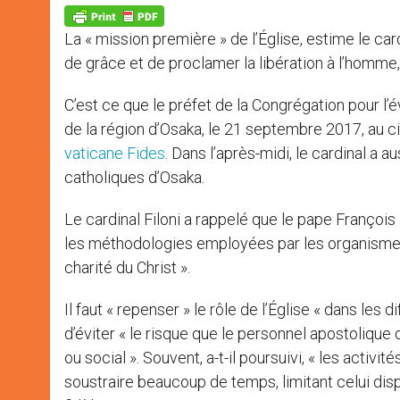
A
n
o
e
p
g
o
r
p
e
k
La « mission première » de l’Église, estime le ca
r
de grâce et de proclamer la libération à l’homm
C’est ce que le préfet de la Congrégation pour l
de la région d’Osaka, le 21 septembre 2017, au c
vaticane Fides
. Dans l’après-midi, le cardinal a a
catholiques d’Osaka.
Le cardinal Filoni a rappelé que le pape François 
les méthodologies employées par les organismes 
charité du Christ ».
Il faut « repenser » le rôle de l’Église « dans les d
d’éviter « le risque que le personnel apostolique
ou social ». Souvent, a-t-il poursuivi, « les activi
soustraire beaucoup de temps, limitant celui disp