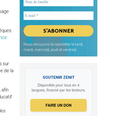
ssage
vêques
ence
Nous envoyons la newsletter le lundi,
mardi, mercredi, jeudi et vendredi
s sur
e de la
SOUTENIR ZENIT
Disponible pour tous en 4
 afin
langues, financé par les lecteurs.
ducatif
FAIRE UN DON
des