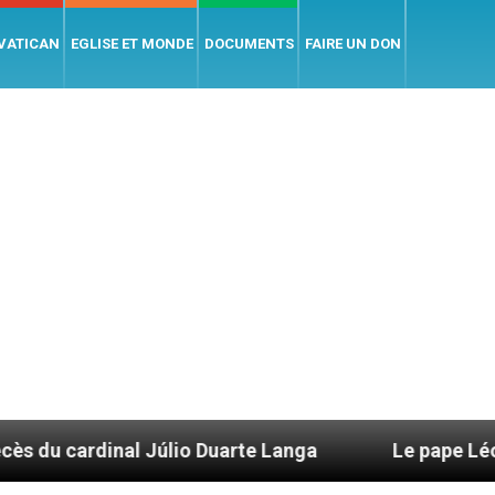
 VATICAN
EGLISE ET MONDE
DOCUMENTS
FAIRE UN DON
úlio Duarte Langa
Le pape Léon XIV évoque un 