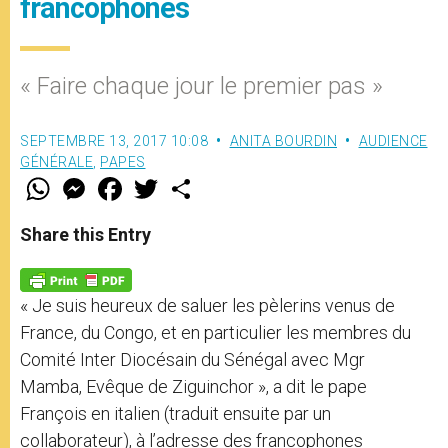
francophones
« Faire chaque jour le premier pas »
SEPTEMBRE 13, 2017 10:08
ANITA BOURDIN
AUDIENCE
GÉNÉRALE
,
PAPES
W
M
F
T
S
h
e
a
w
h
a
s
c
i
a
t
s
e
t
r
Share this Entry
s
e
b
t
e
A
n
o
e
p
g
o
r
p
e
k
« Je suis heureux de saluer les pèlerins venus de
r
France, du Congo, et en particulier les membres du
Comité Inter Diocésain du Sénégal avec Mgr
Mamba, Evêque de Ziguinchor », a dit le pape
François en italien (traduit ensuite par un
collaborateur), à l’adresse des francophones