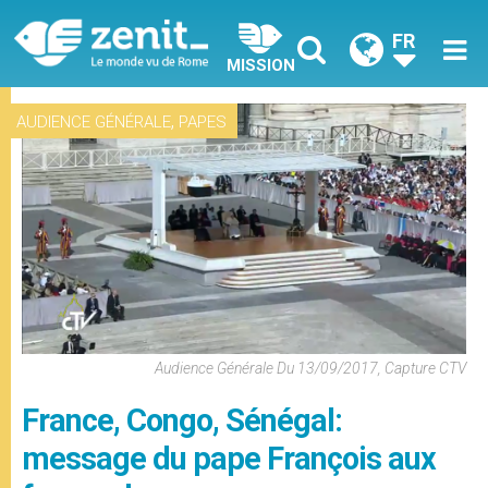
FR
MISSION
,
AUDIENCE GÉNÉRALE
PAPES
Audience Générale Du 13/09/2017, Capture CTV
France, Congo, Sénégal:
message du pape François aux