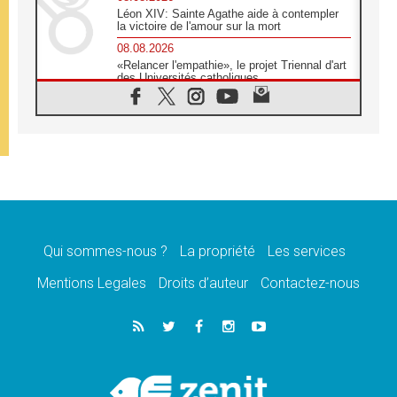
Léon XIV: Sainte Agathe aide à contempler
la victoire de l'amour sur la mort
08.08.2026
«Relancer l'empathie», le projet Triennal d'art
des Universités catholiques
08.08.2026
Signis 2026, donner la parole aux religieuses
catholiques
08.08.2026
Au Bangladesh, l'Église accompagne les
Dalits sur le chemin de la dignité
07.08.2026
Philippines: le vicariat apostolique de
Calapan devient un diocèse
Qui sommes-nous ?
La propriété
Les services
07.08.2026
Congo-Brazzaville: le 15 août, entre solennité
Mentions Legales
Droits d’auteur
Contactez-nous
de l'Assomption et mémoire nationale
07.08.2026
«La paix commence par l'empathie» estime
le cardinal Parolin
07.08.2026
En Colombie, «la paix ne s'achète pas avec
une signature»