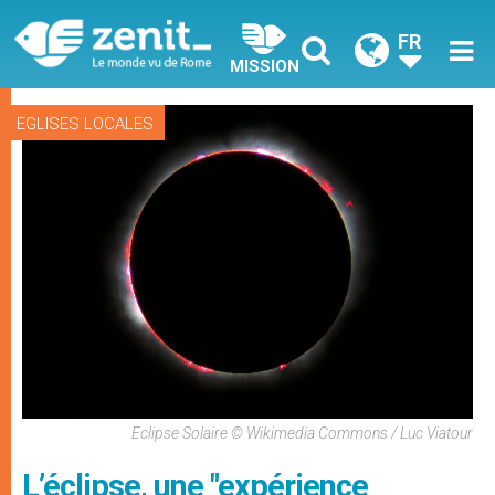
FR
MISSION
EGLISES LOCALES
Eclipse Solaire © Wikimedia Commons / Luc Viatour
L’éclipse, une "expérience