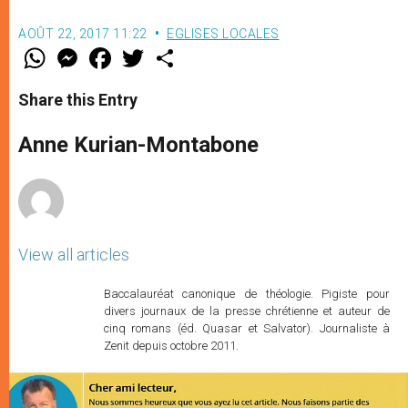
AOÛT 22, 2017 11:22
EGLISES LOCALES
W
M
F
T
S
h
e
a
w
h
a
s
c
i
a
t
s
e
t
r
Share this Entry
s
e
b
t
e
A
n
o
e
p
g
o
r
Anne Kurian-Montabone
p
e
k
r
View all articles
Baccalauréat canonique de théologie. Pigiste pour
divers journaux de la presse chrétienne et auteur de
cinq romans (éd. Quasar et Salvator). Journaliste à
Zenit depuis octobre 2011.