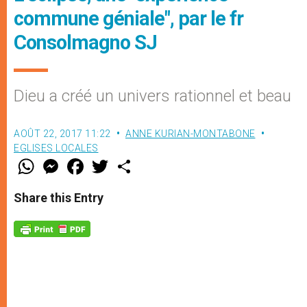
commune géniale", par le fr
Consolmagno SJ
Dieu a créé un univers rationnel et beau
AOÛT 22, 2017 11:22
ANNE KURIAN-MONTABONE
EGLISES LOCALES
W
M
F
T
S
h
e
a
w
h
a
s
c
i
a
t
s
e
t
r
Share this Entry
s
e
b
t
e
A
n
o
e
p
g
o
r
p
e
k
r