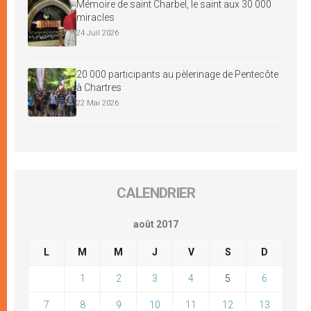
Mémoire de saint Charbel, le saint aux 30 000
miracles
24 Juil 2026
20 000 participants au pèlerinage de Pentecôte
à Chartres
22 Mai 2026
CALENDRIER
août 2017
L
M
M
J
V
S
D
1
2
3
4
5
6
7
8
9
10
11
12
13