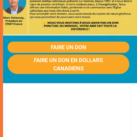
FAIRE UN DON
FAIRE UN DON EN DOLLARS
CANADIENS