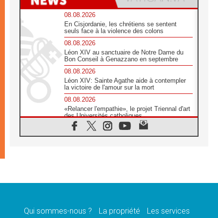
08.08.2026
En Cisjordanie, les chrétiens se sentent
seuls face à la violence des colons
08.08.2026
Léon XIV au sanctuaire de Notre Dame du
Bon Conseil à Genazzano en septembre
08.08.2026
Léon XIV: Sainte Agathe aide à contempler
la victoire de l'amour sur la mort
08.08.2026
«Relancer l'empathie», le projet Triennal d'art
des Universités catholiques
08.08.2026
Signis 2026, donner la parole aux religieuses
catholiques
08.08.2026
Au Bangladesh, l'Église accompagne les
Dalits sur le chemin de la dignité
07.08.2026
Philippines: le vicariat apostolique de
Calapan devient un diocèse
Qui sommes-nous ?
La propriété
Les services
07.08.2026