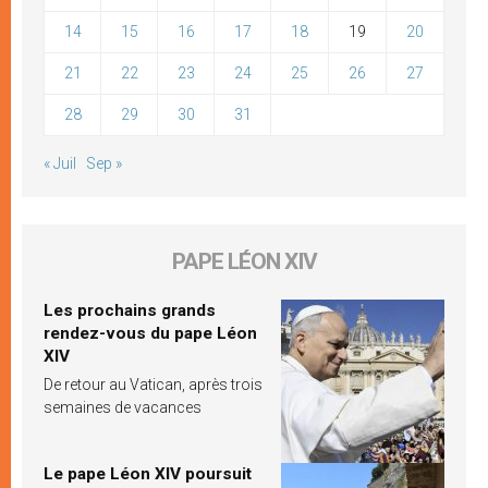
14
15
16
17
18
19
20
21
22
23
24
25
26
27
28
29
30
31
« Juil
Sep »
PAPE LÉON XIV
Les prochains grands
rendez-vous du pape Léon
XIV
De retour au Vatican, après trois
semaines de vacances
Le pape Léon XIV poursuit