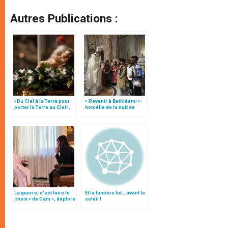
Autres Publications :
«Du Ciel à la Terre pour
« Revenir à Bethléem! »:
porter la Terre au Ciel»,
homélie de la nuit de
par Mgr Francesco Follo
Noël (texte complet)
La guerre, c’est faire le
Et la lumière fut… avant le
choix « de Caïn », déplore
soleil !
le pape François