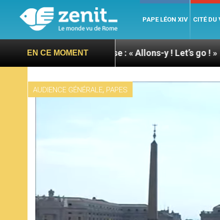
PAPE LÉON XIV
CITÉ DU
 pape à Assise : « Allons-y ! Let’s go ! »
Nicara
EN CE MOMENT
,
AUDIENCE GÉNÉRALE
PAPES