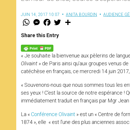
JUIN 14, 2017 10:07
ANITA BOURDIN
AUDIENCE G
W
M
F
T
S
h
e
a
w
h
a
s
c
i
a
t
s
e
t
r
Share this Entry
s
e
b
t
e
A
n
o
e
p
g
o
r
p
e
k
« Je souhaite la bienvenue aux pèlerins de langue 
r
Olivaint
» de Paris ainsi qu’aux groupes venus de F
catéchèse en français, ce mercredi 14 juin 2017, 
« Souvenons-nous que nous sommes tous les enf
ses yeux ! C’est la source de notre espérance ! Qu
immédiatement traduit en français par Mgr Jean
La «
Conférence Olivaint
» est un « Centre de form
1874 », elle « est l’une des plus anciennes assoc