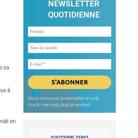
NEWSLETTER
QUOTIDIENNE
s sa
eux à
Nous envoyons la newsletter le lundi,
mardi, mercredi, jeudi et vendredi
ondé en
SOUTENIR ZENIT