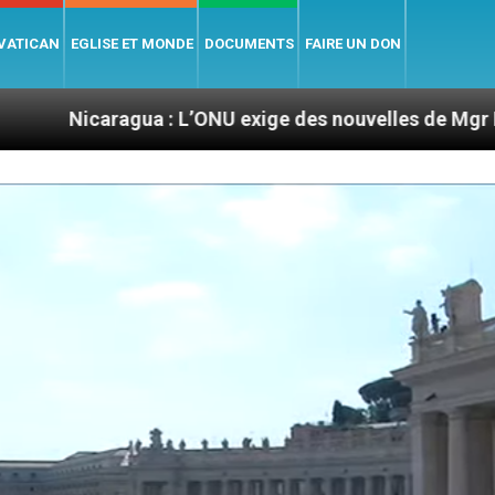
 VATICAN
EGLISE ET MONDE
DOCUMENTS
FAIRE UN DON
gua : L’ONU exige des nouvelles de Mgr Mata
S