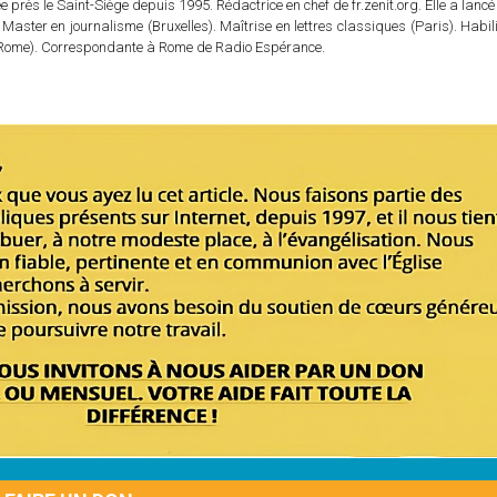
 près le Saint-Siège depuis 1995. Rédactrice en chef de fr.zenit.org. Elle a lancé 
 Master en journalisme (Bruxelles). Maîtrise en lettres classiques (Paris). Habil
e (Rome). Correspondante à Rome de Radio Espérance.