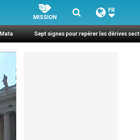
FR
MISSION
ept signes pour repérer les dérives sectaires du coach