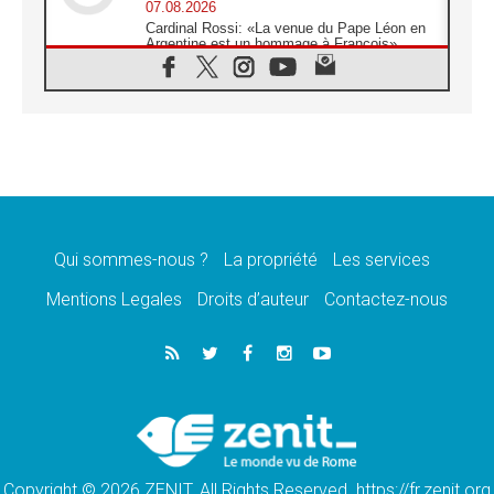
07.08.2026
Cardinal Rossi: «La venue du Pape Léon en
Argentine est un hommage à François»
07.08.2026
Hiroshima et Nagasaki, 81 ans après,
lancement des «dix jours de prière pour la
paix»
06.08.2026
Préparatifs des JMJ 2027 à Séoul: «c'est
passionnant et l'impatience est immense!»
06.08.2026
Chrétiens et confucéens: respect et sagesse
pour relever les «défis urgents»
Qui sommes-nous ?
La propriété
Les services
06.08.2026
Mentions Legales
Droits d’auteur
Contactez-nous
À Sainte-Marie-Majeure, la grâce de Dieu
descend encore sur le monde
06.08.2026
Léon XIV aux jeunes d'Assise: «l'Europe et
le monde cherchent en vous de nouveaux
saints»
06.08.2026
À Assise, le cardinal Pizzaballa affirme que
«les chrétiens veulent la paix»
Copyright © 2026 ZENIT. All Rights Reserved. https://fr.zenit.org