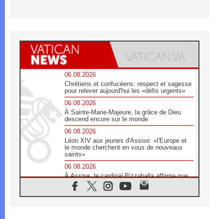
06.08.2026
Chrétiens et confucéens: respect et sagesse
pour relever aujourd'hui les «défis urgents»
06.08.2026
À Sainte-Marie-Majeure, la grâce de Dieu
descend encore sur le monde
06.08.2026
Léon XIV aux jeunes d'Assise: «l'Europe et
le monde cherchent en vous de nouveaux
saints»
06.08.2026
À Assise, le cardinal Pizzaballa affirme que
«les chrétiens veulent la paix»
06.08.2026
Au Mexique, le cardinal Parolin invite à être
aux côtés des marginalisées