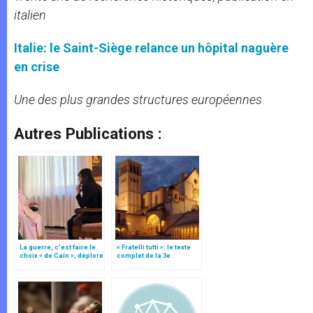
italien
Italie: le Saint-Siège relance un hôpital naguère
en crise
Une des plus grandes structures européennes
Autres Publications :
La guerre, c’est faire le
« Fratelli tutti »: le texte
choix « de Caïn », déplore
complet de la 3e
le pape François
encyclique du pape
François