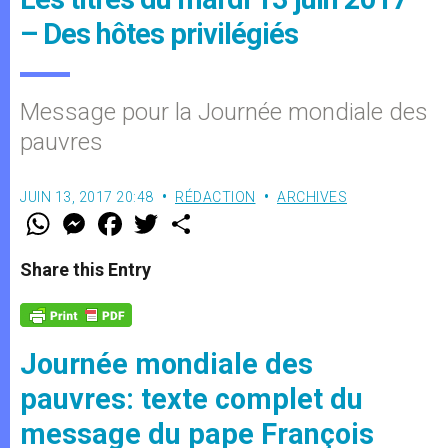
– Des hôtes privilégiés
Message pour la Journée mondiale des
pauvres
JUIN 13, 2017 20:48
RÉDACTION
ARCHIVES
W
M
F
T
S
h
e
a
w
h
a
s
c
i
a
t
s
e
t
r
Share this Entry
s
e
b
t
e
A
n
o
e
p
g
o
r
p
e
k
r
Journée mondiale des
pauvres: texte complet du
message du pape François