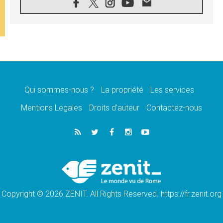
07.08.2026
Congo-Brazzaville : le 15 août, entre
solennité de l'Assomption et mémoire
nationale
07.08.2026
«La paix commence par l'empathie» estime
le cardinal Parolin
07.08.2026
En Colombie, «la paix ne s'achète pas avec
une signature»
Qui sommes-nous ?
La propriété
Les services
07.08.2026
Mentions Legales
Droits d’auteur
Contactez-nous
Le programme du voyage apostolique du
Pape en France dévoilé
07.08.2026
1ère Conférence continentale sur l'éducation
catholique en Afrique
07.08.2026
Un logo symbolique pour la venue du Pape
en France
Copyright © 2026 ZENIT. All Rights Reserved. https://fr.zenit.org