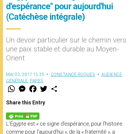
d'espérance" pour aujourd'hui
(Catéchèse intégrale)
Un devoir particulier sur le chemin vers
une paix stable et durable au Moyen-
Orient
MAI 03, 2017 15:35
CONSTANCE ROQUES
AUDIENCE
GÉNÉRALE
,
PAPES
W
M
F
T
S
h
e
a
w
h
a
s
c
i
a
t
s
e
t
r
Share this Entry
s
e
b
t
e
A
n
o
e
p
g
o
r
p
e
k
L’Égypte est « ce signe d’espérance, pour l’histoire
r
comme pour l’aujourd’hui », de la « fraternité », a