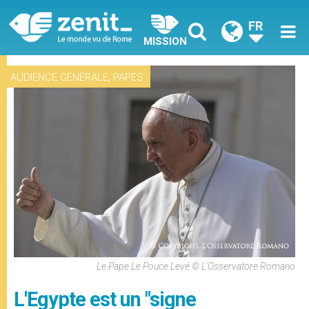
FR
MISSION
,
AUDIENCE GÉNÉRALE
PAPES
Le Pape Le Pouce Levé © L'Osservatore Romano
L'Egypte est un "signe