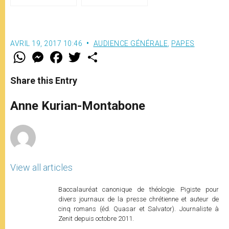
Vatican
AVRIL 19, 2017 10:46
AUDIENCE GÉNÉRALE
,
PAPES
W
M
F
T
S
h
e
a
w
h
a
s
c
i
a
t
s
e
t
r
Share this Entry
s
e
b
t
e
A
n
o
e
p
g
o
r
Anne Kurian-Montabone
p
e
k
r
View all articles
Baccalauréat canonique de théologie. Pigiste pour
divers journaux de la presse chrétienne et auteur de
cinq romans (éd. Quasar et Salvator). Journaliste à
Zenit depuis octobre 2011.