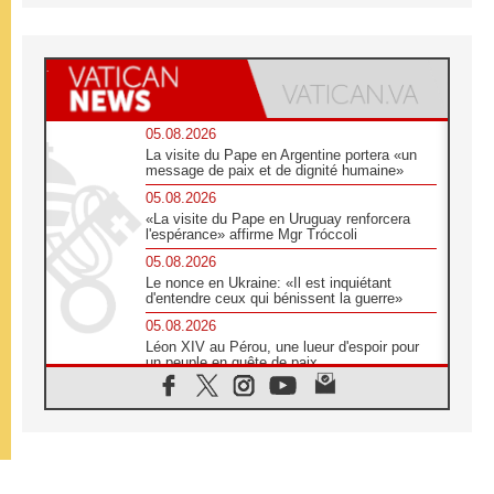
05.08.2026
La visite du Pape en Argentine portera «un
message de paix et de dignité humaine»
05.08.2026
«La visite du Pape en Uruguay renforcera
l'espérance» affirme Mgr Tróccoli
05.08.2026
Le nonce en Ukraine: «Il est inquiétant
d'entendre ceux qui bénissent la guerre»
05.08.2026
Léon XIV au Pérou, une lueur d'espoir pour
un peuple en quête de paix
05.08.2026
SCEAM: L'Église en Afrique vers
l'Assemblée ecclésiale de 2028 depuis
Addis-Abeba
05.08.2026
Le Pape exprime ses condoléances suite au