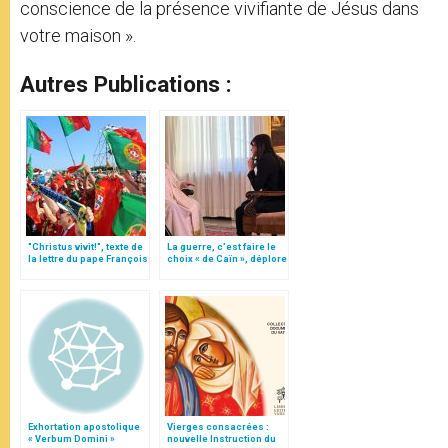
conscience de la présence vivifiante de Jésus dans
votre maison ».
Autres Publications :
"Christus vivit!", texte de
La guerre, c’est faire le
la lettre du pape François
choix « de Caïn », déplore
aux jeunes du monde
le pape François
Exhortation apostolique
Vierges consacrées :
« Verbum Domini »
nouvelle Instruction du