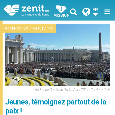
FR
MISSION
,
AUDIENCE GÉNÉRALE
PAPES
Audience Générale Du 19 Avril 2017, Capture CTV
Jeunes, témoignez partout de la
paix !