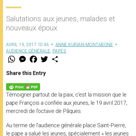
Salutations aux jeunes, malades et
nouveaux époux
AVRIL 19, 2017 10:46
ANNE KURIAN-MONTABONE
AUDIENCE GÉNÉRALE
,
PAPES
W
M
F
T
S
h
e
a
w
h
a
s
c
i
a
t
s
e
t
r
Share this Entry
s
e
b
t
e
A
n
o
e
p
g
o
r
p
e
k
Témoigner partout de la paix, c’est la mission que le
r
pape François a confiée aux jeunes, le 19 avril 2017,
mercredi de l’octave de Pâques.
Au terme de l’audience générale place Saint-Pierre,
le pape a salué les jeunes, spécialement « les jeunes