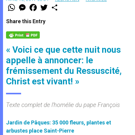
W
M
F
T
S
h
e
a
w
h
a
s
c
i
a
t
s
e
t
r
Share this Entry
s
e
b
t
e
A
n
o
e
p
g
o
r
p
e
k
r
« Voici ce que cette nuit nous
appelle à annoncer: le
frémissement du Ressuscité,
Christ est vivant! »
Texte complet de l’homélie du pape François
Jardin de Pâques: 35 000 fleurs, plantes et
arbustes place Saint-Pierre