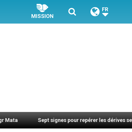
FR
MISSION
ept signes pour repérer les dérives sectaires du coach