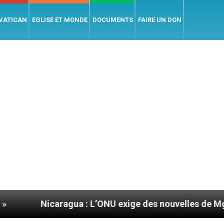
 VATICAN
EGLISE ET MONDE
DOCUMENTS
FAIRE UN DON
ua : L’ONU exige des nouvelles de Mgr Mata
S