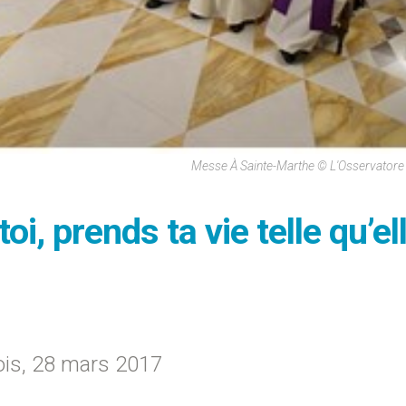
Messe À Sainte-Marthe © L'Osservator
i, prends ta vie telle qu’el
ois, 28 mars 2017