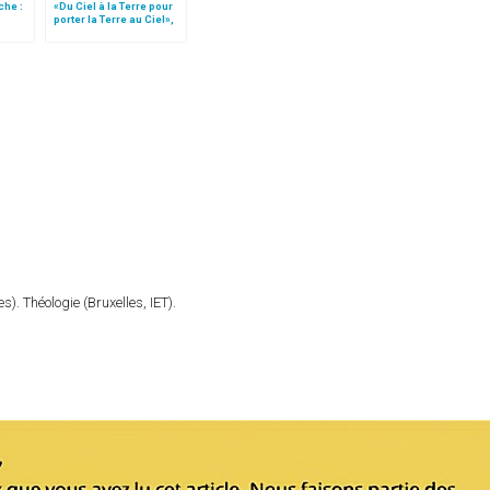
che :
«Du Ciel à la Terre pour
porter la Terre au Ciel»,
par Mgr Francesco Follo
). Théologie (Bruxelles, IET).