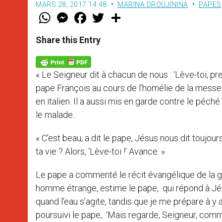
MARS 28, 2017 14:48
MARINA DROUJININA
PAPES
W
M
F
T
S
h
e
a
w
h
a
s
c
i
a
t
s
e
t
r
Share this Entry
s
e
b
t
e
A
n
o
e
p
g
o
r
p
e
k
« Le Seigneur dit à chacun de nous : ‘Lève-toi, pren
r
pape François au cours de l’homélie de la messe
en italien. Il a aussi mis en garde contre le péché
le malade.
« C’est beau, a dit le pape, Jésus nous dit toujou
ta vie ? Alors, ‘Lève-toi !’ Avance. »
Le pape a commenté le récit évangélique de la gu
homme étrange, estime le pape, qui répond à Jésu
quand l’eau s’agite, tandis que je me prépare à y a
poursuivi le pape, ‘Mais regarde, Seigneur, comme