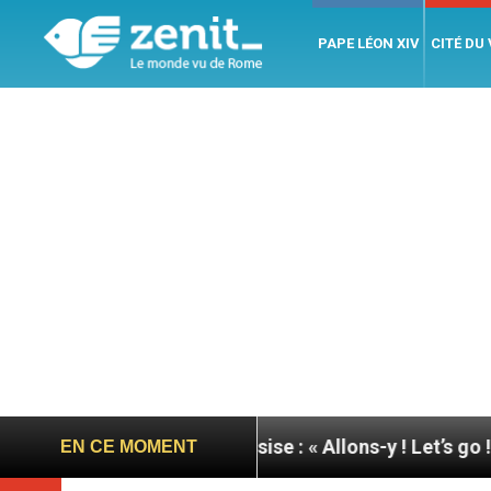
PAPE LÉON XIV
CITÉ DU
 pape à Assise : « Allons-y ! Let’s go ! »
Nicarag
EN CE MOMENT