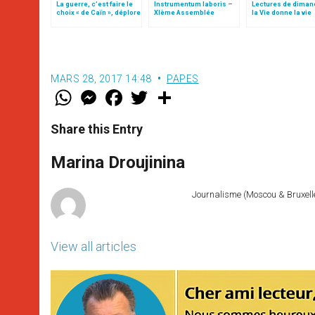
La guerre, c’est faire le
Instrumentum laboris –
Lectures de diman
choix « de Caïn », déplore
XIème Assemblée
la Vie donne la vie
le pape François
Générale Ordinaire du
Synode des Évêques
MARS 28, 2017 14:48
PAPES
W
M
F
T
S
h
e
a
w
h
a
s
c
i
a
t
s
e
t
r
Share this Entry
s
e
b
t
e
A
n
o
e
p
g
o
r
Marina Droujinina
p
e
k
r
Journalisme (Moscou & Bruxelles
View all articles