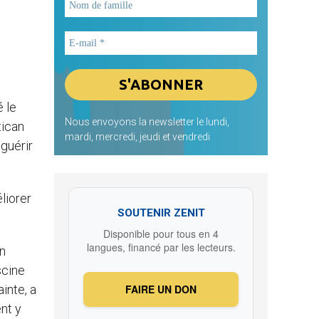
é le
Nous envoyons la newsletter le lundi,
tican
mardi, mercredi, jeudi et vendredi
 guérir
liorer
SOUTENIR ZENIT
Disponible pour tous en 4
langues, financé par les lecteurs.
un
scine
inte, a
FAIRE UN DON
nt y