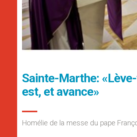
Sainte-Marthe: «Lève-to
est, et avance»
Homélie de la messe du pape Franç