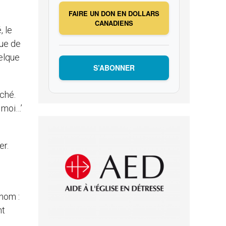
FAIRE UN DON EN DOLLARS
CANADIENS
, le
que de
uelque
S’ABONNER
éché.
 moi…’
er.
 nom :
nt