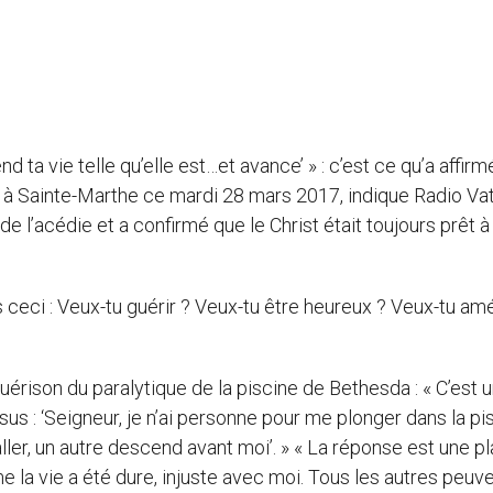
d ta vie telle qu’elle est…et avance’ » : c’est ce qu’a affirm
 à Sainte-Marthe ce mardi 28 mars 2017, indique Radio Va
 de l’acédie et a confirmé que le Christ était toujours prêt à
rs ceci : Veux-tu guérir ? Veux-tu être heureux ? Veux-tu amé
érison du paralytique de la piscine de Bethesda : « C’est 
s : ‘Seigneur, je n’ai personne pour me plonger dans la pi
ller, un autre descend avant moi’. » « La réponse est une pla
 la vie a été dure, injuste avec moi. Tous les autres peuve