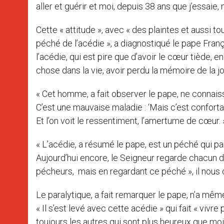
aller et guérir et moi, depuis 38 ans que j’essaie,
Cette « attitude », avec « des plaintes et aussi to
péché de l’acédie », a diagnostiqué le pape Franç
l’acédie, qui est pire que d’avoir le cœur tiède, e
chose dans la vie, avoir perdu la mémoire de la jo
« Cet homme, a fait observer le pape, ne connaissa
C’est une mauvaise maladie : ‘Mais c’est confortab
Et l’on voit le ressentiment, l’amertume de cœur. 
« L’acédie, a résumé le pape, est un péché qui p
Aujourd’hui encore, le Seigneur regarde chacun
pécheurs, mais en regardant ce péché », il nous dit 
Le paralytique, a fait remarquer le pape, n’a mê
« Il s’est levé avec cette acédie » qui fait « vivre
toujours les autres qui sont plus heureux que moi 