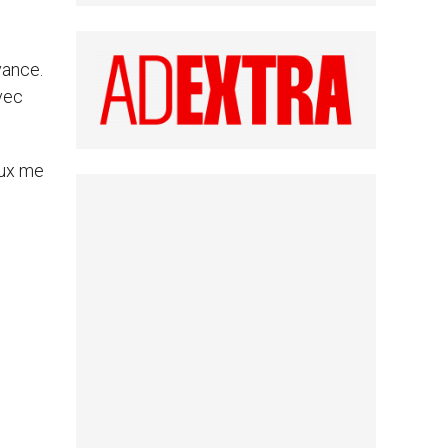
vance.
vec
eux me