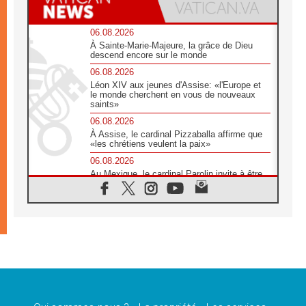
06.08.2026
À Sainte-Marie-Majeure, la grâce de Dieu
descend encore sur le monde
06.08.2026
Léon XIV aux jeunes d'Assise: «l'Europe et
le monde cherchent en vous de nouveaux
saints»
06.08.2026
À Assise, le cardinal Pizzaballa affirme que
«les chrétiens veulent la paix»
06.08.2026
Au Mexique, le cardinal Parolin invite à être
aux côtés des marginalisées
06.08.2026
À Assise, le Pape invite les jeunes à
«construire la civilisation de l'amour»
05.08.2026
La visite du Pape en Argentine portera «un
message de paix et de dignité humaine»
05.08.2026
«La visite du Pape en Uruguay renforcera
l'espérance» affirme Mgr Tróccoli