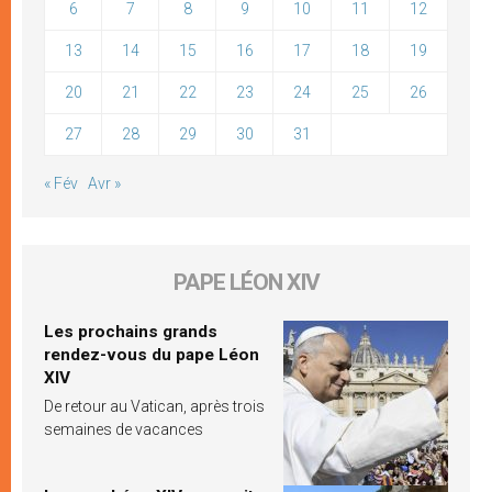
6
7
8
9
10
11
12
13
14
15
16
17
18
19
20
21
22
23
24
25
26
27
28
29
30
31
« Fév
Avr »
PAPE LÉON XIV
Les prochains grands
rendez-vous du pape Léon
XIV
De retour au Vatican, après trois
semaines de vacances