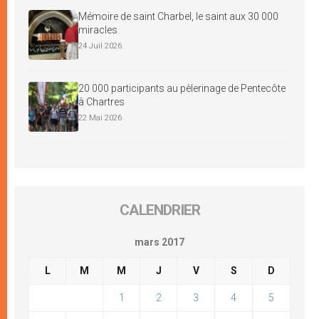
Mémoire de saint Charbel, le saint aux 30 000
miracles
24 Juil 2026
20 000 participants au pèlerinage de Pentecôte
à Chartres
22 Mai 2026
CALENDRIER
mars 2017
L
M
M
J
V
S
D
1
2
3
4
5