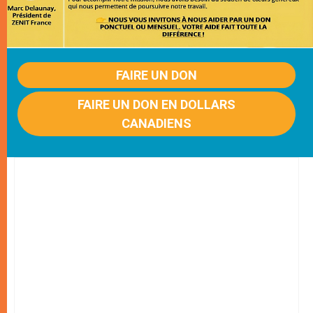
FAIRE UN DON
FAIRE UN DON EN DOLLARS
CANADIENS