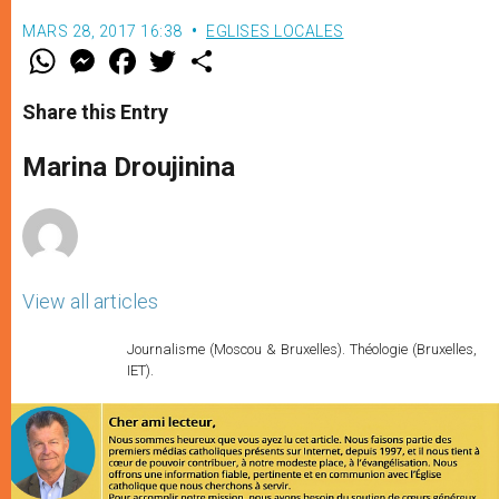
MARS 28, 2017 16:38
EGLISES LOCALES
W
M
F
T
S
h
e
a
w
h
a
s
c
i
a
t
s
e
t
r
Share this Entry
s
e
b
t
e
A
n
o
e
p
g
o
r
Marina Droujinina
p
e
k
r
View all articles
Journalisme (Moscou & Bruxelles). Théologie (Bruxelles,
IET).