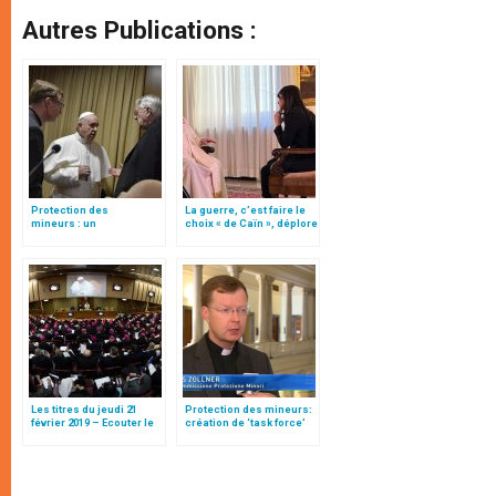
Autres Publications :
Protection des
La guerre, c’est faire le
mineurs : un
choix « de Caïn », déplore
« changement général
le pape François
bien visible », par le p.
Zollner
Les titres du jeudi 21
Protection des mineurs:
février 2019 – Ecouter le
création de ‘task force’
cri de qui demande
pour aider les
justice
Conférences
épiscopales