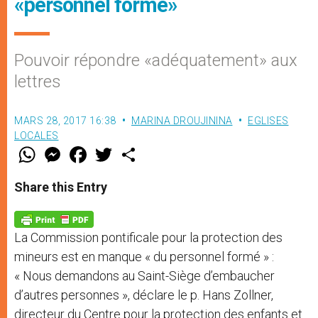
«personnel formé»
Pouvoir répondre «adéquatement» aux
lettres
MARS 28, 2017 16:38
MARINA DROUJININA
EGLISES
LOCALES
W
M
F
T
S
h
e
a
w
h
a
s
c
i
a
t
s
e
t
r
Share this Entry
s
e
b
t
e
A
n
o
e
p
g
o
r
p
e
k
La Commission pontificale pour la protection des
r
mineurs est en manque « du personnel formé » :
« Nous demandons au Saint-Siège d’embaucher
d’autres personnes », déclare le p. Hans Zollner,
directeur du Centre pour la protection des enfants et