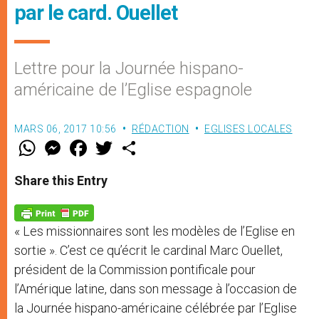
par le card. Ouellet
Lettre pour la Journée hispano-
américaine de l’Eglise espagnole
MARS 06, 2017 10:56
RÉDACTION
EGLISES LOCALES
W
M
F
T
S
h
e
a
w
h
a
s
c
i
a
t
s
e
t
r
Share this Entry
s
e
b
t
e
A
n
o
e
p
g
o
r
p
e
k
« Les missionnaires sont les modèles de l’Eglise en
r
sortie ». C’est ce qu’écrit le cardinal Marc Ouellet,
président de la Commission pontificale pour
l’Amérique latine, dans son message à l’occasion de
la Journée hispano-américaine célébrée par l’Eglise