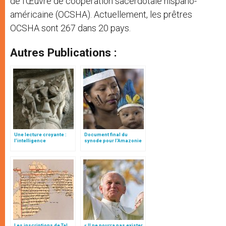
de l’Œuvre de coopération sacerdotale hispano-
américaine (OCSHA). Actuellement, les prêtres
OCSHA sont 267 dans 20 pays.
Autres Publications :
Une lecture croyante :
Document final du
l’intelligence
synode pour l'Amazonie
typologique des deux
en français: traduction
Testaments
non officielle
Les inscriptions de Tal
« Il ne pourra pas exister