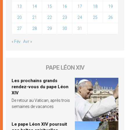
13
14
15
16
17
18
19
20
21
22
23
24
25
26
27
28
29
30
31
« Fév
Avr »
PAPE LÉON XIV
Les prochains grands
rendez-vous du pape Léon
XIV
De retour au Vatican, après trois
semaines de vacances
Le pape Léon XIV poursuit