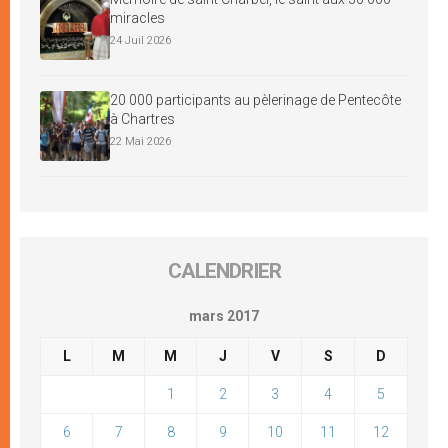
miracles
24 Juil 2026
20 000 participants au pèlerinage de Pentecôte
à Chartres
22 Mai 2026
CALENDRIER
mars 2017
L
M
M
J
V
S
D
1
2
3
4
5
6
7
8
9
10
11
12