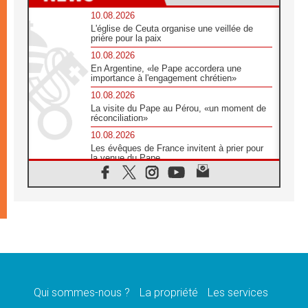
10.08.2026
L'église de Ceuta organise une veillée de
prière pour la paix
10.08.2026
En Argentine, «le Pape accordera une
importance à l'engagement chrétien»
10.08.2026
La visite du Pape au Pérou, «un moment de
réconciliation»
10.08.2026
Les évêques de France invitent à prier pour
la venue du Pape
10.08.2026
Création d'un réseau des médias catholiques
au Tchad
10.08.2026
Indonésie: un dollar pour la construction de
219 églises
09.08.2026
Angélus: Léon XIV exhorte à la foi en Dieu
dépouillée de tout orgueil
Qui sommes-nous ?
La propriété
Les services
09.08.2026
Le Pape lance un appel à la paix au Soudan