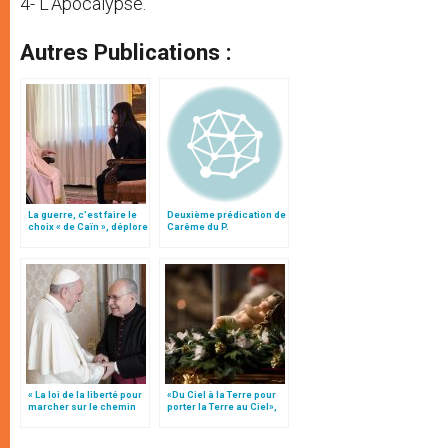
4- L’Apocalypse.
Autres Publications :
La guerre, c’est faire le
Deuxième prédication de
choix « de Caïn », déplore
Carême du P.
le pape François
Cantalamessa
« La loi de la liberté pour
«Du Ciel à la Terre pour
marcher sur le chemin
porter la Terre au Ciel»,
de l’amour », par Mgr
par Mgr Francesco Follo
Follo