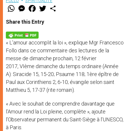
FOLLO
SPIRITUALITÉ
W
M
F
T
S
h
e
a
w
h
a
s
c
i
a
t
s
e
t
r
Share this Entry
s
e
b
t
e
A
n
o
e
p
g
o
r
p
e
k
« L’amour accomplit la loi », explique Mgr Francesco
r
Follo dans ce commentaire des lectures de la
messe de dimanche prochain, 12 février
2017, VIème dimanche du temps ordinaire (Année
A): Siracide 15, 15-20; Psaume 118; 1ère épître de
Paul aux Corinthiens 2, 6-10; évangile selon saint
Matthieu 5, 17-37 (rite romain).
« Avec le souhait de comprendre davantage que
l’Amour rend la Loi pleine, complète », ajoute
l’Observateur permanent du Saint-Siège à l’UNESCO,
à Paris.