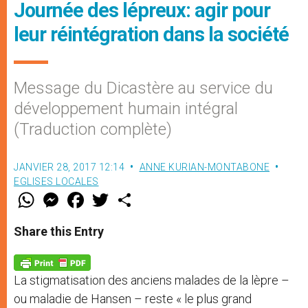
Journée des lépreux: agir pour
leur réintégration dans la société
Message du Dicastère au service du
développement humain intégral
(Traduction complète)
JANVIER 28, 2017 12:14
ANNE KURIAN-MONTABONE
EGLISES LOCALES
W
M
F
T
S
h
e
a
w
h
a
s
c
i
a
t
s
e
t
r
Share this Entry
s
e
b
t
e
A
n
o
e
p
g
o
r
p
e
k
La stigmatisation des anciens malades de la lèpre –
r
ou maladie de Hansen – reste « le plus grand