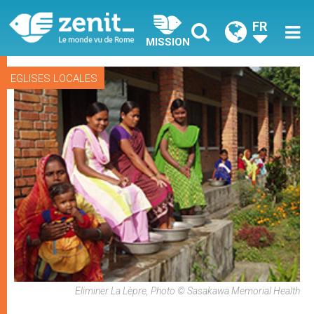
FR
MISSION
EGLISES LOCALES
Eliminer La Lèpre, Photo © Sasakawa Memorial Health