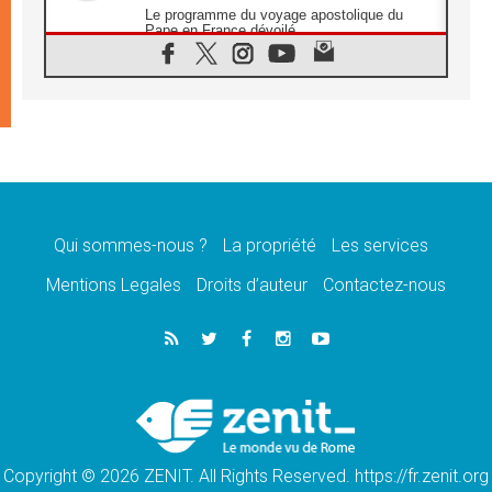
Le programme du voyage apostolique du
Pape en France dévoilé
07.08.2026
1ère Conférence continentale sur l'éducation
catholique en Afrique
07.08.2026
Un logo symbolique pour la venue du Pape
en France
07.08.2026
Cardinal Rossi: «La venue du Pape Léon en
Argentine est un hommage à François»
Qui sommes-nous ?
La propriété
Les services
07.08.2026
Hiroshima et Nagasaki, 81 ans après,
Mentions Legales
Droits d’auteur
Contactez-nous
lancement des «dix jours de prière pour la
paix»
06.08.2026
Préparatifs des JMJ 2027 à Séoul: «c'est
passionnant et l'impatience est immense!»
06.08.2026
Chrétiens et confucéens: respect et sagesse
pour relever les «défis urgents»
Copyright © 2026 ZENIT. All Rights Reserved. https://fr.zenit.org