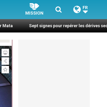
FR
MISSION
ept signes pour repérer les dérives sectaires du coac