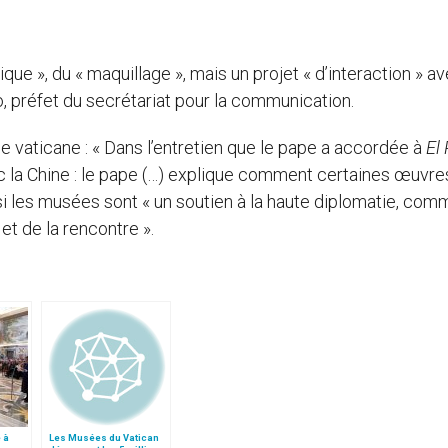
que », du « maquillage », mais un projet « d’interaction » av
, préfet du secrétariat pour la communication.
ie vaticane : « Dans l’entretien que le pape a accordée à
El 
vec la Chine : le pape (…) explique comment certaines œuvr
i les musées sont « un soutien à la haute diplomatie, com
et de la rencontre ».
 à
Les Musées du Vatican