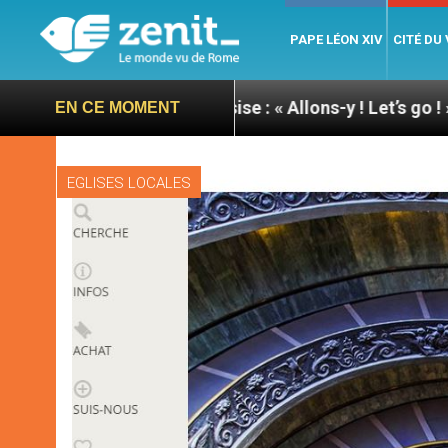
PAPE LÉON XIV
CITÉ DU
u pape à Assise : « Allons-y ! Let’s go ! »
Nicara
EN CE MOMENT
EGLISES LOCALES