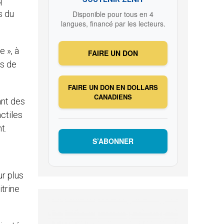
q
s du
Disponible pour tous en 4
langues, financé par les lecteurs.
 », à
FAIRE UN DON
us de
FAIRE UN DON EN DOLLARS
CANADIENS
ant des
actiles
t.
S’ABONNER
ur plus
itrine