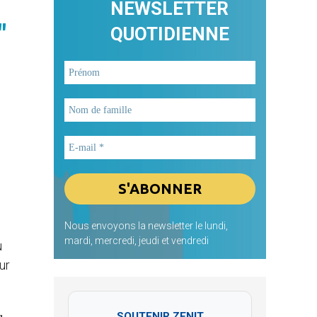
NEWSLETTER
"
QUOTIDIENNE
Nous envoyons la newsletter le lundi,
mardi, mercredi, jeudi et vendredi
u
ur
SOUTENIR ZENIT