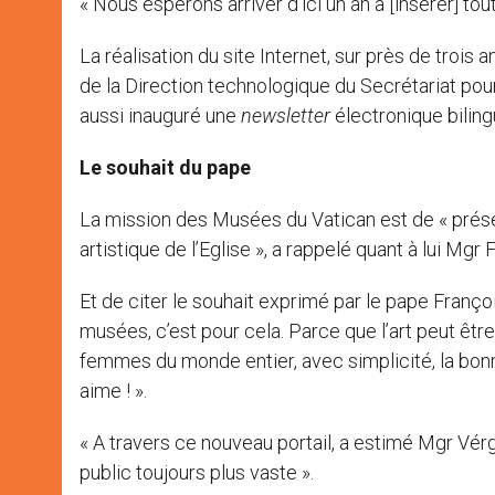
« Nous espérons arriver d’ici un an à [insérer] to
La réalisation du site Internet, sur près de trois 
de la Direction technologique du Secrétariat p
aussi inauguré une
newsletter
électronique bilingu
Le souhait du pape
La mission des Musées du Vatican est de « préser
artistique de l’Eglise », a rappelé quant à lui M
Et de citer le souhait exprimé par le pape Franço
musées, c’est pour cela. Parce que l’art peut êt
femmes du monde entier, avec simplicité, la bonn
aime ! ».
« A travers ce nouveau portail, a estimé Mgr Vér
public toujours plus vaste ».