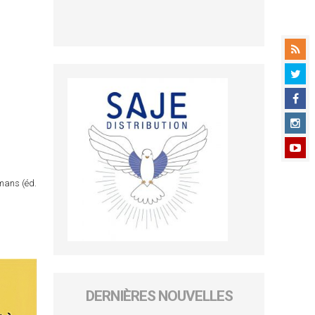
omans (éd.
DERNIÈRES NOUVELLES