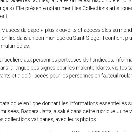
 tablettes tactiles, la plate-forme est disponible en cin
rançais). Elle présente notamment les Collections artistique
ent.
 « Musées du pape » plus « ouverts et accessibles au monde
ut-on lire dans un communiqué du Saint-Siège. Il contient pl
 multimédias.
articulière aux personnes porteuses de handicaps, inform
 dans la langue des signes pour les malentendants, visites t
nts et aide à l’accès pour les personnes en fauteuil roulan
 catalogue en ligne donnant les informations essentielles s
musées, Barbara Jatta, a salué dans cette rubrique « une v
es collections vaticanes, avec leurs photos.