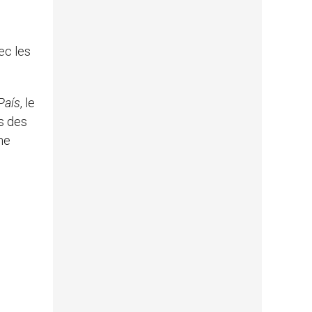
ec les
País
, le
es des
me