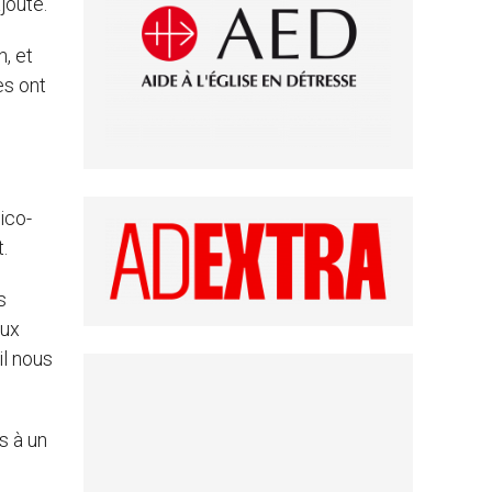
jouté.
n, et
es ont
ico-
.
s
aux
il nous
s à un