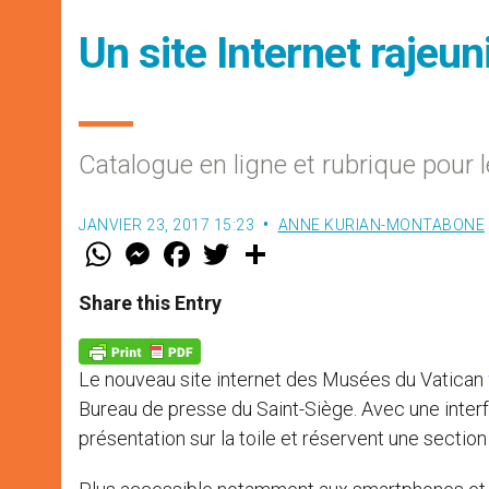
Un site Internet rajeu
Catalogue en ligne et rubrique pour
JANVIER 23, 2017 15:23
ANNE KURIAN-MONTABONE
W
M
F
T
S
h
e
a
w
h
a
s
c
i
a
t
s
e
t
r
Share this Entry
s
e
b
t
e
A
n
o
e
p
g
o
r
p
e
k
Le nouveau site internet des Musées du Vatican
r
Bureau de presse du Saint-Siège. Avec une inter
présentation sur la toile et réservent une sectio