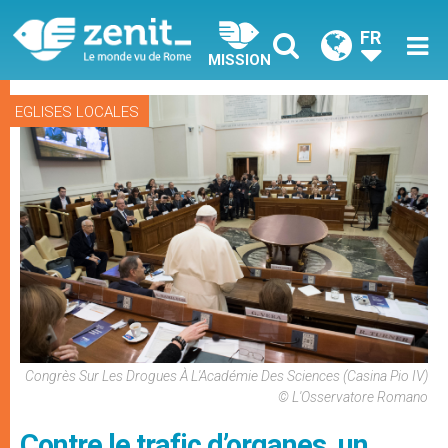
FR
MISSION
EGLISES LOCALES
Congrès Sur Les Drogues À L'Académie Des Sciences (Casina Pio IV)
© L'Osservatore Romano
Contre le trafic d’organes, un