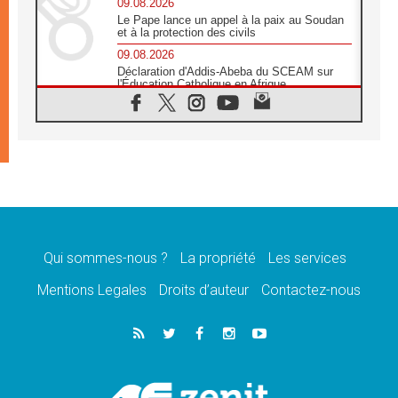
09.08.2026
Le Pape lance un appel à la paix au Soudan
et à la protection des civils
09.08.2026
Déclaration d'Addis-Abeba du SCEAM sur
l'Éducation Catholique en Afrique
08.08.2026
En Cisjordanie, les chrétiens se sentent
seuls face à la violence des colons
08.08.2026
Léon XIV au sanctuaire de Notre Dame du
Bon Conseil à Genazzano en septembre
08.08.2026
Léon XIV: Sainte Agathe aide à contempler
la victoire de l'amour sur la mort
Qui sommes-nous ?
La propriété
Les services
08.08.2026
«Relancer l'empathie», le projet Triennal d'art
Mentions Legales
Droits d’auteur
Contactez-nous
des Universités catholiques
08.08.2026
Signis 2026, donner la parole aux religieuses
catholiques
08.08.2026
Au Bangladesh, l'Église accompagne les
Dalits sur le chemin de la dignité