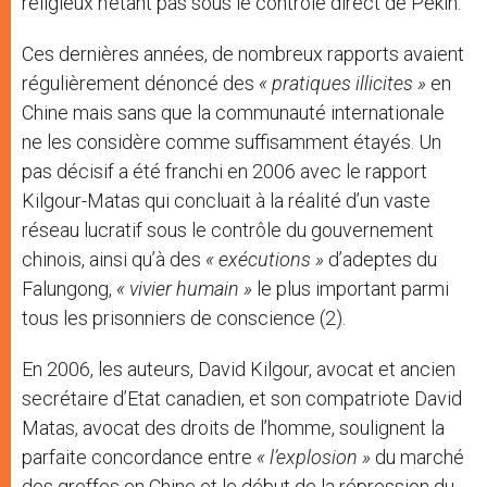
religieux n’étant pas sous le contrôle direct de Pékin.
Ces dernières années, de nombreux rapports avaient
régulièrement dénoncé des
« pratiques illicites »
en
Chine mais sans que la communauté internationale
ne les considère comme suffisamment étayés. Un
pas décisif a été franchi en 2006 avec le rapport
Kilgour-Matas qui concluait à la réalité d’un vaste
réseau lucratif sous le contrôle du gouvernement
chinois, ainsi qu’à des
« exécutions »
d’adeptes du
Falungong,
« vivier humain »
le plus important parmi
tous les prisonniers de conscience (2).
En 2006, les auteurs, David Kilgour, avocat et ancien
secrétaire d’Etat canadien, et son compatriote David
Matas, avocat des droits de l’homme, soulignent la
parfaite concordance entre
« l’explosion »
du marché
des greffes en Chine et le début de la répression du