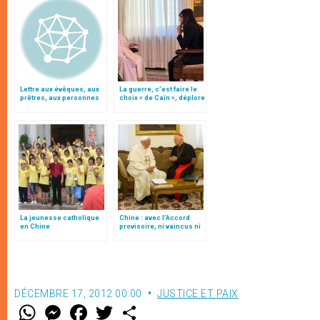
Lettre aux évêques, aux
La guerre, c’est faire le
prêtres, aux personnes
choix « de Caïn », déplore
consacrées et aux
le pape François
fidèles de l'Église
catholique en Chine
La jeunesse catholique
Chine : avec l’Accord
en Chine
provisoire, ni vaincus ni
vainqueurs, par le card.
Filoni
DÉCEMBRE 17, 2012 00:00
JUSTICE ET PAIX
W
M
F
T
S
h
e
a
w
h