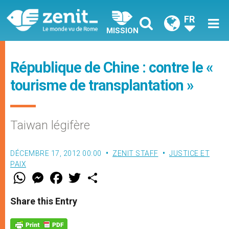
FR
MISSION
République de Chine : contre le «
tourisme de transplantation »
Taiwan légifère
DÉCEMBRE 17, 2012 00:00
ZENIT STAFF
JUSTICE ET
PAIX
W
M
F
T
S
h
e
a
w
h
a
s
c
i
a
t
s
e
t
r
Share this Entry
s
e
b
t
e
A
n
o
e
p
g
o
r