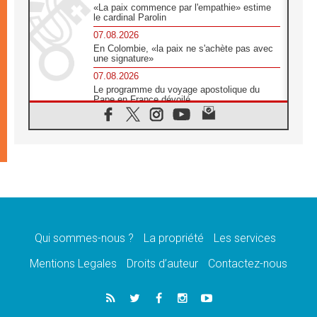
«La paix commence par l'empathie» estime
le cardinal Parolin
07.08.2026
En Colombie, «la paix ne s'achète pas avec
une signature»
07.08.2026
Le programme du voyage apostolique du
Pape en France dévoilé
07.08.2026
1ère Conférence continentale sur l'éducation
catholique en Afrique
07.08.2026
Un logo symbolique pour la venue du Pape
en France
07.08.2026
Cardinal Rossi: «La venue du Pape Léon en
Argentine est un hommage à François»
Qui sommes-nous ?
La propriété
Les services
07.08.2026
Hiroshima et Nagasaki, 81 ans après,
Mentions Legales
Droits d’auteur
Contactez-nous
lancement des «dix jours de prière pour la
paix»
06.08.2026
Préparatifs des JMJ 2027 à Séoul: «c'est
passionnant et l'impatience est immense!»