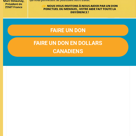
FAIRE UN DON
FAIRE UN DON EN DOLLARS
CANADIENS