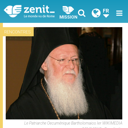
FR
MISSION
RENCONTRES
Le Patriarche Oecuménique Bartholomaios Ier WIKIMEDIA