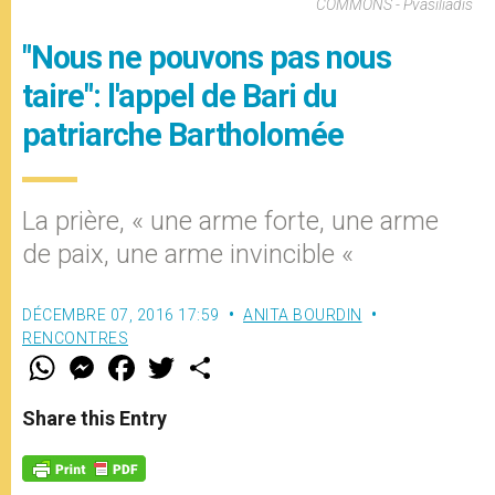
COMMONS - Pvasiliadis
"Nous ne pouvons pas nous
taire": l'appel de Bari du
patriarche Bartholomée
La prière, « une arme forte, une arme
de paix, une arme invincible «
DÉCEMBRE 07, 2016 17:59
ANITA BOURDIN
RENCONTRES
W
M
F
T
S
h
e
a
w
h
a
s
c
i
a
t
s
e
t
r
Share this Entry
s
e
b
t
e
A
n
o
e
p
g
o
r
p
e
k