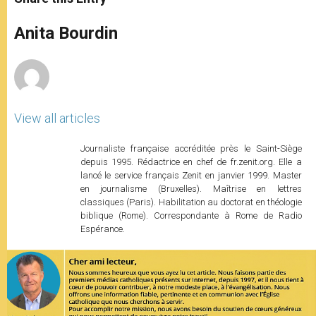
s
e
b
t
e
A
n
o
e
p
g
o
r
Anita Bourdin
p
e
k
r
View all articles
Journaliste française accréditée près le Saint-Siège
depuis 1995. Rédactrice en chef de fr.zenit.org. Elle a
lancé le service français Zenit en janvier 1999. Master
en journalisme (Bruxelles). Maîtrise en lettres
classiques (Paris). Habilitation au doctorat en théologie
biblique (Rome). Correspondante à Rome de Radio
Espérance.