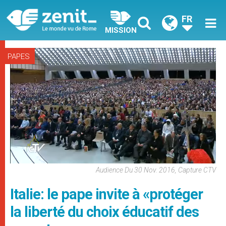
FR
MISSION
PAPES
Audience Du 30 Nov. 2016, Capture CTV
Italie: le pape invite à «protéger
la liberté du choix éducatif des