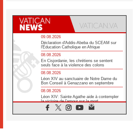
09.08.2026
Déclaration d'Addis-Abeba du SCEAM sur
l'Éducation Catholique en Afrique
08.08.2026
En Cisjordanie, les chrétiens se sentent
seuls face à la violence des colons
08.08.2026
Léon XIV au sanctuaire de Notre Dame du
Bon Conseil à Genazzano en septembre
08.08.2026
Léon XIV: Sainte Agathe aide à contempler
la victoire de l'amour sur la mort
08.08.2026
«Relancer l'empathie», le projet Triennal d'art
des Universités catholiques
08.08.2026
Signis 2026, donner la parole aux religieuses
catholiques