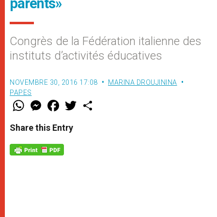
parents»
Congrès de la Fédération italienne des
instituts d’activités éducatives
NOVEMBRE 30, 2016 17:08
MARINA DROUJININA
PAPES
W
M
F
T
S
h
e
a
w
h
a
s
c
i
a
t
s
e
t
r
Share this Entry
s
e
b
t
e
A
n
o
e
p
g
o
r
p
e
k
r