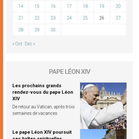
14
15
16
17
18
19
20
21
22
23
24
25
26
27
28
29
30
« Oct
Déc »
PAPE LÉON XIV
Les prochains grands
rendez-vous du pape Léon
XIV
De retour au Vatican, après trois
semaines de vacances
Le pape Léon XIV poursuit
ses haltes spirituelles