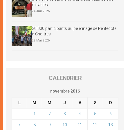
miracles
24 Juil 2026
20 000 participants au pèlerinage de Pentecôte
à Chartres
22 Mai 2026
CALENDRIER
novembre 2016
L
M
M
J
V
S
D
1
2
3
4
5
6
7
8
9
10
11
12
13