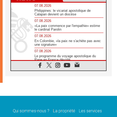
07.08.2026
Philippines: le vicariat apostolique de
Calapan devient un diocèse
07.08.2026
«La paix commence par l'empathie» estime
le cardinal Parolin
07.08.2026
En Colombie, «la paix ne s'achète pas avec
une signature»
07.08.2026
Le programme du voyage apostolique du
Pape en France dévoilé
07.08.2026
1ère Conférence continentale sur l'éducation
catholique en Afrique
07.08.2026
Un logo symbolique pour la venue du Pape
en France
07.08.2026
Cardinal Rossi: «La venue du Pape Léon en
Argentine est un hommage à François»
Qui sommes-nous ?
La propriété
Les services
07.08.2026
Hiroshima et Nagasaki, 81 ans après,