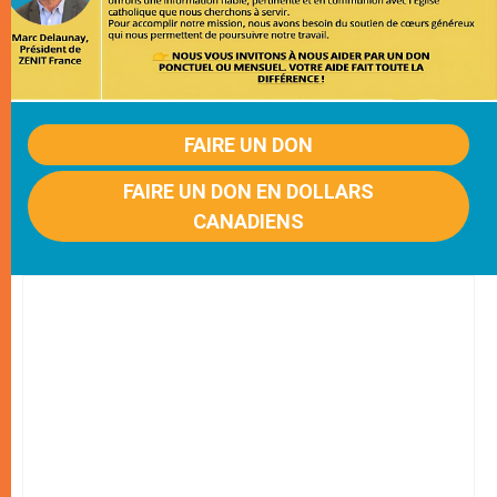
FAIRE UN DON
FAIRE UN DON EN DOLLARS
CANADIENS