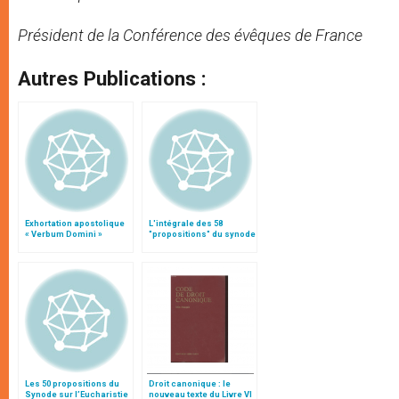
Président de la Conférence des évêques de France
Autres Publications :
Exhortation apostolique
L'intégrale des 58
« Verbum Domini »
"propositions" du synode
Les 50 propositions du
Droit canonique : le
Synode sur l’Eucharistie
nouveau texte du Livre VI