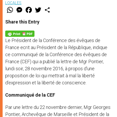
LOCALES
W
M
F
T
S
h
e
a
w
h
a
s
c
i
a
t
s
e
t
r
Share this Entry
s
e
b
t
e
A
n
o
e
p
g
o
r
p
e
k
Le Président de la Conférence des évêques de
r
France ecrit au Président de la République, indique
ce communiqué de la Conférence des évêques de
France (CEF) qui a publié la lettre de Mgr Pontier,
lundi soir, 28 novembre 2016, à propos d’une
proposition de loi qui mettrait à mal la liberté
d’expression et la liberté de conscience.
Communiqué de la CEF
Par une lettre du 22 novembre dernier, Mgr Georges
Pontier, Archevêque de Marseille et Président de la