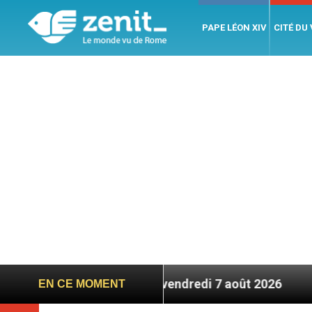
PAPE LÉON XIV
CITÉ DU
bre – 7 titres, vendredi 7 août 2026
Léon XIV e
EN CE MOMENT