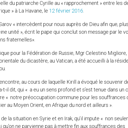
lle du patriarche Cyrille au « rapprochement » entre les d
rique » à La Havane, le
12 février 2016
.
Sarov « intercèdent pour nous auprès de Dieu afin que, plu
leine unité », écrit le pape qui conclut son message par le 
ons fraternelles».
ue pour la Fédération de Russie, Mgr Celestino Migliore, 
orientale du dicastère, au Vatican, a été accueilli à la rési
ou.
encontre, au cours de laquelle Kirill a évoqué le souvenir d
-il dit, qui « a eu un sens profond et s’est tenue dans un 
ntre « notre préoccupation commune pour les souffrances 
ier au Moyen Orient, en Afrique du nord et ailleurs ».
de la situation en Syrie et en Irak, qu’il impute « non seul
i qu’on ne parvienne pas à mettre fin aux souffrances des