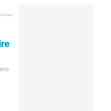
re Romano
ire
mano