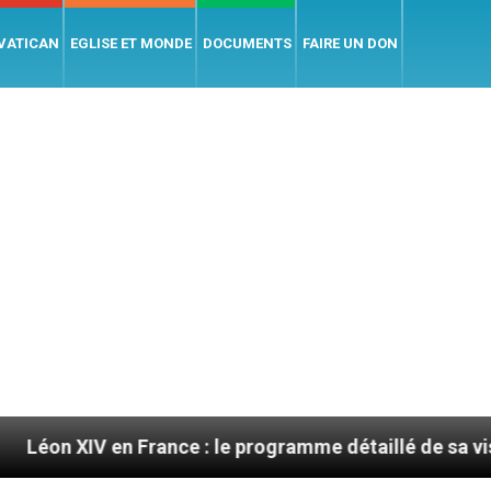
 VATICAN
EGLISE ET MONDE
DOCUMENTS
FAIRE UN DON
n France : le programme détaillé de sa visite en septe