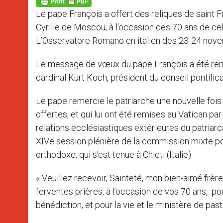
p
g
o
r
p
e
k
Le pape François a offert des reliques de saint F
r
Cyrille de Moscou, à l’occasion des 70 ans de cel
L’Osservatore Romano en italien des 23-24 nov
Le message de vœux du pape François a été remis
cardinal Kurt Koch, président du conseil pontifica
Le pape remercie le patriarche une nouvelle fois «
offertes, et qui lui ont été remises au Vatican pa
relations ecclésiastiques extérieures du patriar
XIVe session plénière de la commission mixte pour
orthodoxe, qui s’est tenue à Chieti (Italie).
« Veuillez recevoir, Sainteté, mon bien-aimé frè
ferventes prières, à l’occasion de vos 70 ans, p
bénédiction, et pour la vie et le ministère de pas