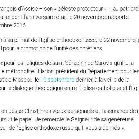
rançois d’Assise – son « céleste protecteur » -, au patriar
ui-ci dont l’anniversaire était le 20 novembre, rapporte
embre 2016.
 au primat de l’Eglise orthodoxe russe, le 22 novembre, p
l pour la promotion de l’unité des chrétiens.
 pour les reliques de saint Séraphin de Sarov » qu’il lui a
r le métropolite Hilarion, président du Département pour le
cat de Moscou, le
15 septembre
dernier, à la veille de la
 le dialogue théologique entre l’Eglise catholique et l’Egl
re en Jésus-Christ, mes vœux personnels et l’assurance de
oursuit le pape. Je remercie le Seigneur de sa généreuse
teur de l’Eglise orthodoxe russe qu’Il vous a donnés ».