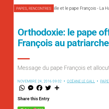
,
PAPES
RENCONTRES
Orthodoxie: le pape of
François au patriarche
Message du pape François et allocu
NOVEMBRE 24, 2016 09:02
OCÉANE LE GALL
PAPE
W
M
F
T
S
h
e
a
w
h
a
s
c
i
a
t
s
e
t
r
Share this Entry
s
e
b
t
e
A
n
o
e