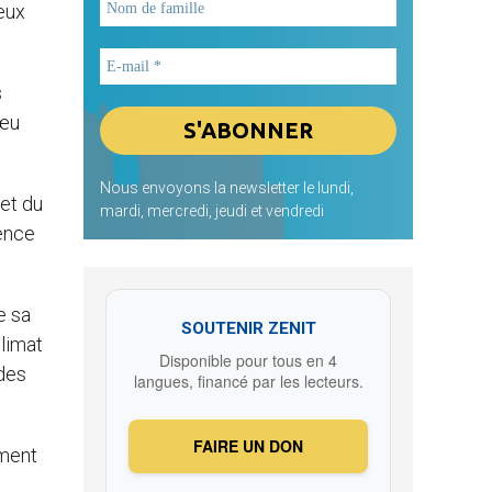
eux
s
vœu
Nous envoyons la newsletter le lundi,
et du
mardi, mercredi, jeudi et vendredi
dence
e sa
SOUTENIR ZENIT
climat
Disponible pour tous en 4
des
langues, financé par les lecteurs.
FAIRE UN DON
ement