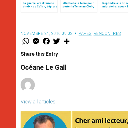
La guerre, c’est faire le
«Du Ciel à la Terre pour
Répondre à la cris
choix « de Caïn », déplore
porter la Terre au Ciel»,
migratoire, avec « 
le pape François
par Mgr Francesco Follo
style de l’humanité
(texte complet)
NOVEMBRE 24, 2016 09:02
PAPES
,
RENCONTRES
W
M
F
T
S
h
e
a
w
h
a
s
c
i
a
t
s
e
t
r
Share this Entry
s
e
b
t
e
A
n
o
e
p
g
o
r
Océane Le Gall
p
e
k
r
View all articles