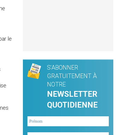
che
ar le
S'ABONNER
s
GRATUITEMENT À
NOTRE
ise
NEWSLETTER
QUOTIDIENNE
 mes