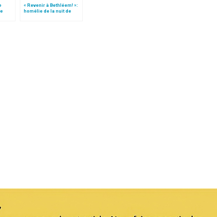
e
« Revenir à Bethléem! »:
le
homélie de la nuit de
 »!
Noël (texte complet)