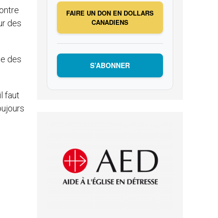
contre
FAIRE UN DON EN DOLLARS
CANADIENS
ur des
te des
S’ABONNER
l faut
oujours