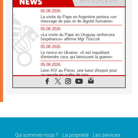
05.08.2026
La visite du Pape en Argentine portera «un
message de paix et de dignité humaine»
05.08.2026
«La visite du Pape en Uruguay renforcera
l'espérance» affirme Mgr Tróccoli
05.08.2026
Le nonce en Ukraine: «Il est inquiétant
d'entendre ceux qui bénissent la guerre»
05.08.2026
Léon XIV au Pérou, une lueur d'espoir pour
un peuple en quête de paix
05.08.2026
SCEAM: L'Église en Afrique vers
l'Assemblée ecclésiale de 2028 depuis
Addis-Abeba
05.08.2026
Le Pape exprime ses condoléances suite au
décès du cardinal Júlio Langa
05.08.2026
Le Pape attendu en novembre en Uruguay,
en Argentine et au Pérou
Qui sommes-nous ?
La propriété
Les services