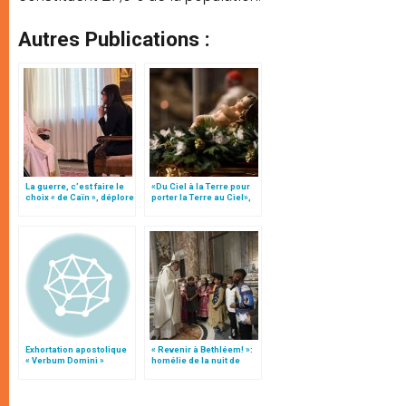
Autres Publications :
La guerre, c’est faire le
«Du Ciel à la Terre pour
choix « de Caïn », déplore
porter la Terre au Ciel»,
le pape François
par Mgr Francesco Follo
Exhortation apostolique
« Revenir à Bethléem! »:
« Verbum Domini »
homélie de la nuit de
Noël (texte complet)