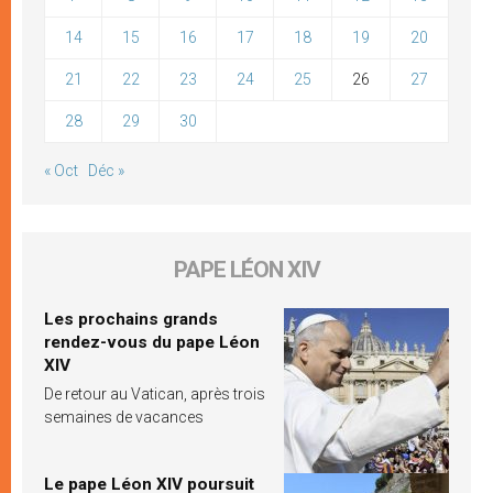
14
15
16
17
18
19
20
21
22
23
24
25
26
27
28
29
30
« Oct
Déc »
PAPE LÉON XIV
Les prochains grands
rendez-vous du pape Léon
XIV
De retour au Vatican, après trois
semaines de vacances
Le pape Léon XIV poursuit