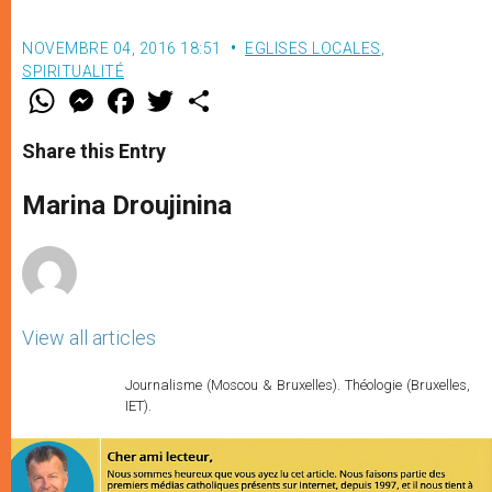
NOVEMBRE 04, 2016 18:51
EGLISES LOCALES
,
SPIRITUALITÉ
W
M
F
T
S
h
e
a
w
h
a
s
c
i
a
t
s
e
t
r
Share this Entry
s
e
b
t
e
A
n
o
e
p
g
o
r
Marina Droujinina
p
e
k
r
View all articles
Journalisme (Moscou & Bruxelles). Théologie (Bruxelles,
IET).