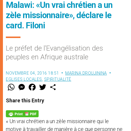
Malawi: «Un vrai chrétien a un
zèle missionnaire», déclare le
card. Filoni
Le préfet de l’Evangélisation des
peuples en Afrique australe
NOVEMBRE 04, 2016 18:51
MARINA DROUJININA
EGLISES LOCALES
,
SPIRITUALITÉ
W
M
F
T
S
h
e
a
w
h
a
s
c
i
a
t
s
e
t
r
Share this Entry
s
e
b
t
e
A
n
o
e
p
g
o
r
p
e
k
« Un vrai chrétien a un zèle missionnaire qui le
r
motive à travailler de manière à ce que personne ne