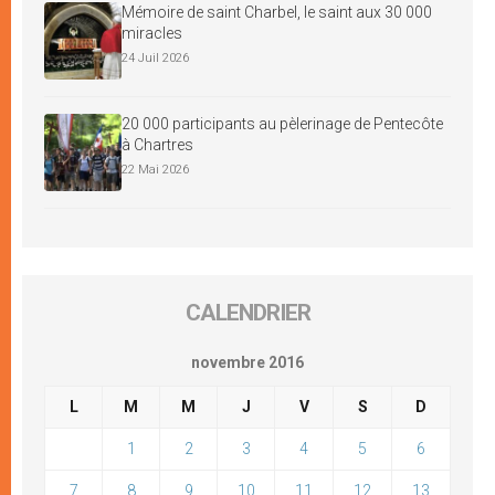
Mémoire de saint Charbel, le saint aux 30 000
miracles
24 Juil 2026
20 000 participants au pèlerinage de Pentecôte
à Chartres
22 Mai 2026
CALENDRIER
novembre 2016
L
M
M
J
V
S
D
1
2
3
4
5
6
7
8
9
10
11
12
13