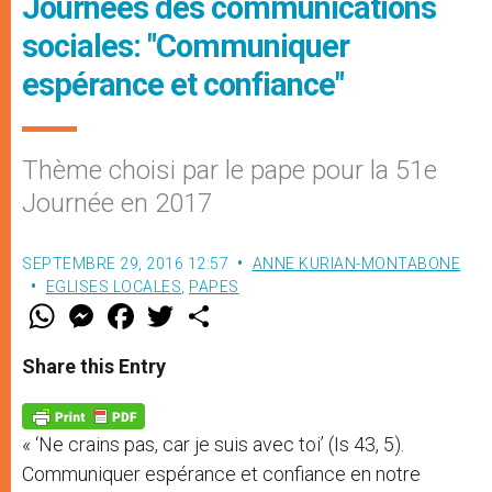
Journées des communications
sociales: "Communiquer
espérance et confiance"
Thème choisi par le pape pour la 51e
Journée en 2017
SEPTEMBRE 29, 2016 12:57
ANNE KURIAN-MONTABONE
EGLISES LOCALES
,
PAPES
W
M
F
T
S
h
e
a
w
h
a
s
c
i
a
t
s
e
t
r
Share this Entry
s
e
b
t
e
A
n
o
e
p
g
o
r
p
e
k
« ‘Ne crains pas, car je suis avec toi’ (Is 43, 5).
r
Communiquer espérance et confiance en notre