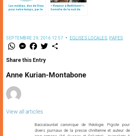
Les médias, don de Dieu
« Revenir à Bethléem! »:
pour notre temps, par le
homélie de la nuit de
patriarche Twal
Noël (texte complet)
SEPTEMBRE 29, 2016 12:57
EGLISES LOCALES
,
PAPES
W
M
F
T
S
h
e
a
w
h
a
s
c
i
a
t
s
e
t
r
Share this Entry
s
e
b
t
e
A
n
o
e
p
g
o
r
Anne Kurian-Montabone
p
e
k
r
View all articles
Baccalauréat canonique de théologie. Pigiste pour
divers journaux de la presse chrétienne et auteur de