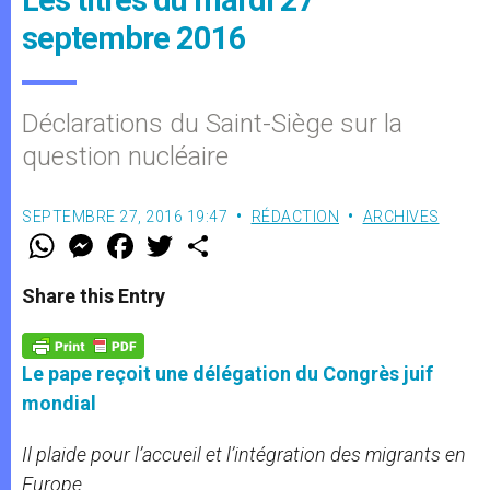
septembre 2016
Déclarations du Saint-Siège sur la
question nucléaire
SEPTEMBRE 27, 2016 19:47
RÉDACTION
ARCHIVES
W
M
F
T
S
h
e
a
w
h
a
s
c
i
a
t
s
e
t
r
Share this Entry
s
e
b
t
e
A
n
o
e
p
g
o
r
p
e
k
Le pape reçoit une délégation du Congrès juif
r
mondial
Il plaide pour l’accueil et l’intégration des migrants en
Europe