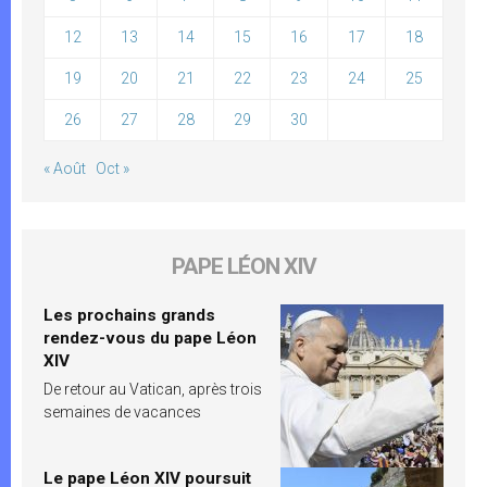
12
13
14
15
16
17
18
19
20
21
22
23
24
25
26
27
28
29
30
« Août
Oct »
PAPE LÉON XIV
Les prochains grands
rendez-vous du pape Léon
XIV
De retour au Vatican, après trois
semaines de vacances
Le pape Léon XIV poursuit