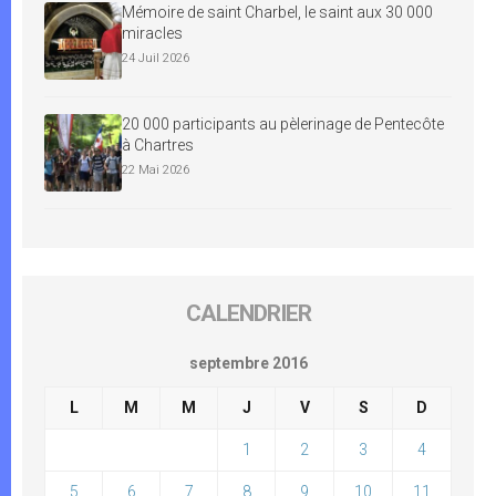
Mémoire de saint Charbel, le saint aux 30 000
miracles
24 Juil 2026
20 000 participants au pèlerinage de Pentecôte
à Chartres
22 Mai 2026
CALENDRIER
septembre 2016
L
M
M
J
V
S
D
1
2
3
4
5
6
7
8
9
10
11