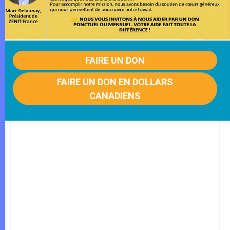
FAIRE UN DON
FAIRE UN DON EN DOLLARS
CANADIENS