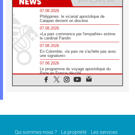
07.08.2026
Philippines: le vicariat apostolique de
Calapan devient un diocèse
07.08.2026
«La paix commence par l'empathie» estime
le cardinal Parolin
07.08.2026
En Colombie, «la paix ne s'achète pas avec
une signature»
07.08.2026
Le programme du voyage apostolique du
Pape en France dévoilé
07.08.2026
1ère Conférence continentale sur l'éducation
catholique en Afrique
07.08.2026
Un logo symbolique pour la venue du Pape
en France
07.08.2026
Cardinal Rossi: «La venue du Pape Léon en
Argentine est un hommage à François»
Qui sommes-nous ?
La propriété
Les services
07.08.2026