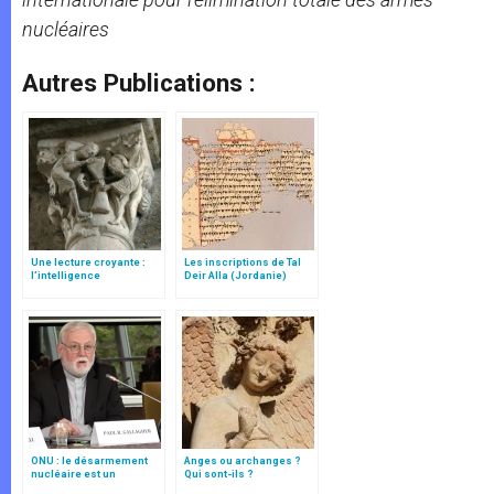
nucléaires
Autres Publications :
Une lecture croyante :
Les inscriptions de Tal
l’intelligence
Deir Alla (Jordanie)
typologique des deux
Testaments
ONU : le désarmement
Anges ou archanges ?
nucléaire est un
Qui sont-ils ?
processus basé sur la