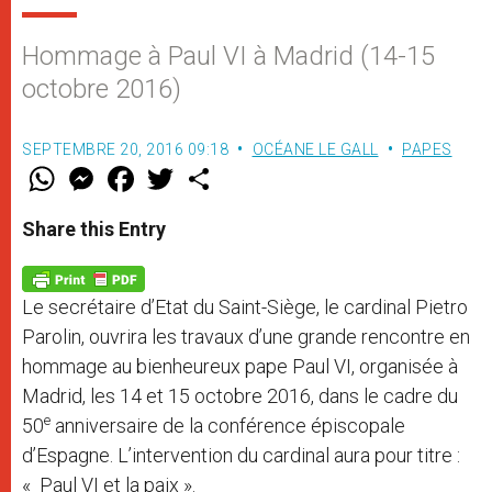
Hommage à Paul VI à Madrid (14-15
octobre 2016)
SEPTEMBRE 20, 2016 09:18
OCÉANE LE GALL
PAPES
W
M
F
T
S
h
e
a
w
h
a
s
c
i
a
t
s
e
t
r
Share this Entry
s
e
b
t
e
A
n
o
e
p
g
o
r
p
e
k
Le secrétaire d’Etat du Saint-Siège, le cardinal Pietro
r
Parolin, ouvrira les travaux d’une grande rencontre en
hommage au bienheureux pape Paul VI, organisée à
Madrid, les 14 et 15 octobre 2016, dans le cadre du
e
50
anniversaire de la conférence épiscopale
d’Espagne. L’intervention du cardinal aura pour titre :
« Paul VI et la paix ».