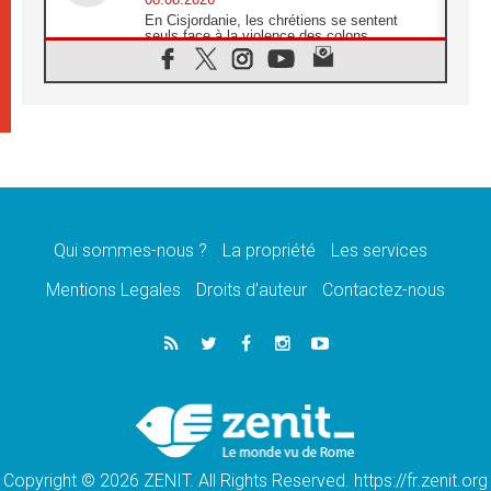
En Cisjordanie, les chrétiens se sentent
seuls face à la violence des colons
08.08.2026
Léon XIV au sanctuaire de Notre Dame du
Bon Conseil à Genazzano en septembre
08.08.2026
Léon XIV: Sainte Agathe aide à contempler
la victoire de l'amour sur la mort
08.08.2026
«Relancer l'empathie», le projet Triennal d'art
des Universités catholiques
Qui sommes-nous ?
La propriété
Les services
08.08.2026
Signis 2026, donner la parole aux religieuses
Mentions Legales
Droits d’auteur
Contactez-nous
catholiques
08.08.2026
Au Bangladesh, l'Église accompagne les
Dalits sur le chemin de la dignité
07.08.2026
Philippines: le vicariat apostolique de
Calapan devient un diocèse
Copyright © 2026 ZENIT. All Rights Reserved. https://fr.zenit.org