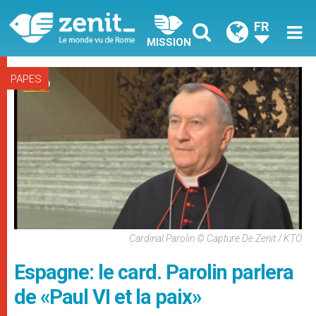
FR
MISSION
PAPES
Cardinal Parolin © Capture De Zenit / KTO
Espagne: le card. Parolin parlera
de «Paul VI et la paix»