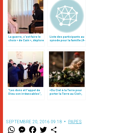
La guerre, c’est faire le
Liste des participants au
choix « de Caïn », déplore
synode pour la famille (4-
le pape François
25 octobre)
"Les dons et l'appel de
«Du Ciel à la Terre pour
Dieu son irrévocables",
porter la Terre au Ciel»,
document
par Mgr Francesco Follo
SEPTEMBRE 20, 2016 09:18
PAPES
W
M
F
T
S
h
e
a
w
h