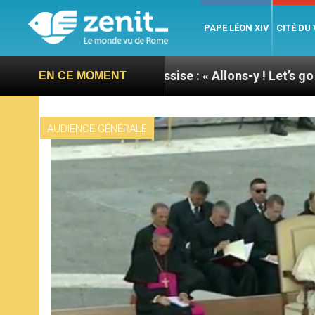
PAPE LÉON XIV
CITÉ DU
du pape à Assise : « Allons-y ! Let’s go ! »
Nicar
EN CE MOMENT
AUDIENCE GÉNÉRALE