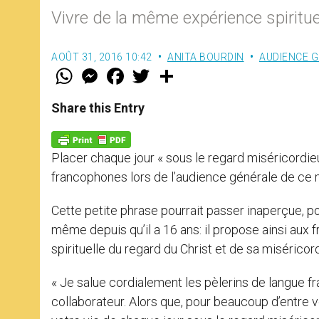
Vivre de la même expérience spiritue
AOÛT 31, 2016 10:42
ANITA BOURDIN
AUDIENCE 
W
M
F
T
S
h
e
a
w
h
a
s
c
i
a
t
s
e
t
r
Share this Entry
s
e
b
t
e
A
n
o
e
p
g
o
r
p
e
k
Placer chaque jour « sous le regard miséricordieu
r
francophones lors de l’audience générale de ce m
Cette petite phrase pourrait passer inaperçue, pour
même depuis qu’il a 16 ans: il propose ainsi aux
spirituelle du regard du Christ et de sa miséricor
« Je salue cordialement les pèlerins de langue fran
collaborateur. Alors que, pour beaucoup d’entre vo