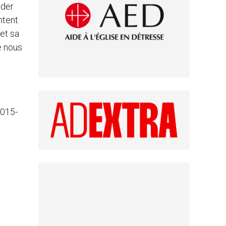
rder
ntent
et sa
e nous
2015-