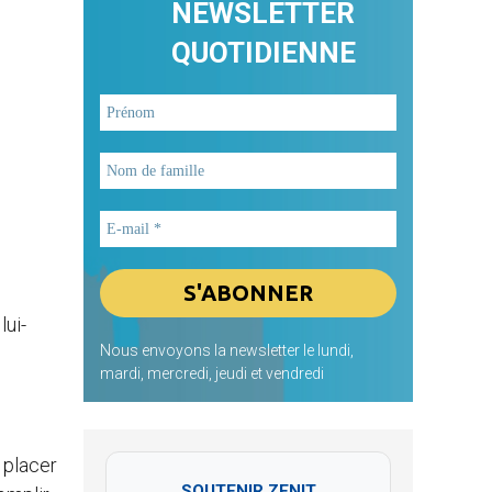
NEWSLETTER
QUOTIDIENNE
lui-
Nous envoyons la newsletter le lundi,
mardi, mercredi, jeudi et vendredi
 placer
SOUTENIR ZENIT