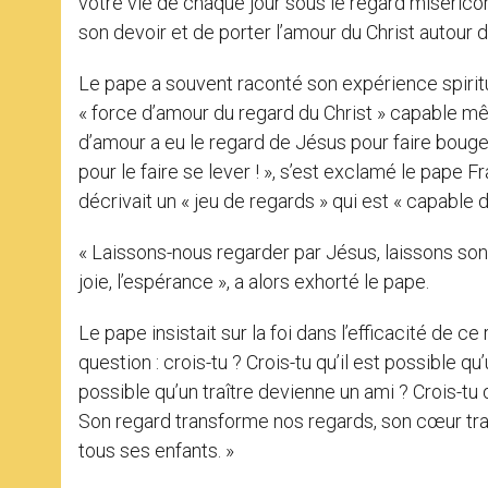
votre vie de chaque jour sous le regard miséricor
son devoir et de porter l’amour du Christ autour d
Le pape a souvent raconté son expérience spiritu
« force d’amour du regard du Christ » capable mêm
d’amour a eu le regard de Jésus pour faire bouger
pour le faire se lever ! », s’est exclamé le pape 
décrivait un « jeu de regards » qui est « capable d
« Laissons-nous regarder par Jésus, laissons son
joie, l’espérance », a alors exhorté le pape.
Le pape insistait sur la foi dans l’efficacité de ce
question : crois-tu ? Crois-tu qu’il est possible q
possible qu’un traître devienne un ami ? Crois-tu qu
Son regard transforme nos regards, son cœur tra
tous ses enfants. »