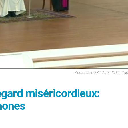
Audience Du 31 Août 2016, Ca
egard miséricordieux:
hones