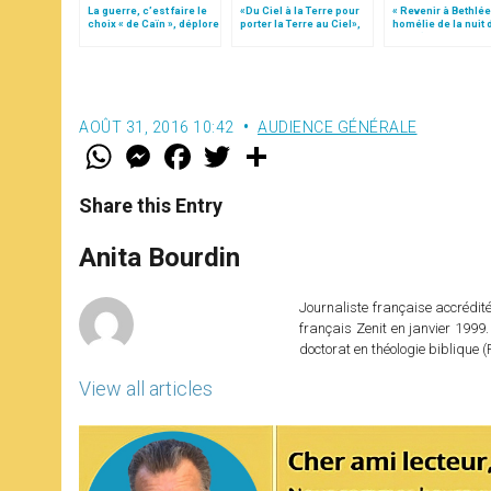
La guerre, c’est faire le
«Du Ciel à la Terre pour
« Revenir à Bethlée
choix « de Caïn », déplore
porter la Terre au Ciel»,
homélie de la nuit 
le pape François
par Mgr Francesco Follo
Noël (texte comple
AOÛT 31, 2016 10:42
AUDIENCE GÉNÉRALE
W
M
F
T
S
h
e
a
w
h
a
s
c
i
a
t
s
e
t
r
Share this Entry
s
e
b
t
e
A
n
o
e
p
g
o
r
Anita Bourdin
p
e
k
r
Journaliste française accréditée
français Zenit en janvier 1999.
doctorat en théologie bibliqu
View all articles