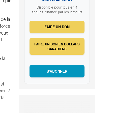
omplir
Disponible pour tous en 4
langues, financé par les lecteurs.
 de la
 force
FAIRE UN DON
 yeux
Il
FAIRE UN DON EN DOLLARS
CANADIENS
 la
S’ABONNER
est
Dieu ?
 de