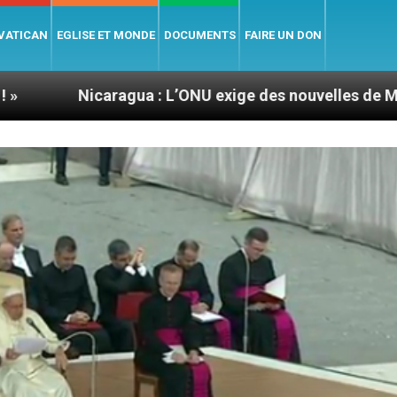
 VATICAN
EGLISE ET MONDE
DOCUMENTS
FAIRE UN DON
agua : L’ONU exige des nouvelles de Mgr Mata