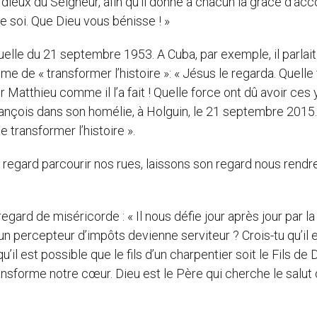
dieux du Seigneur, afin qu’il donne à chacun la grâce d’acc
e soi. Que Dieu vous bénisse ! »
elle du 21 septembre 1953. A Cuba, par exemple, il parlait
e de « transformer l’histoire »: « Jésus le regarda. Quelle
 Matthieu comme il l’a fait ! Quelle force ont dû avoir ces
François dans son homélie, à Holguin, le 21 septembre 2015. 
e transformer l’histoire ».
 regard parcourir nos rues, laissons son regard nous rendre
 regard de miséricorde : « Il nous défie jour après jour par la
u’un percepteur d’impôts devienne serviteur ? Crois-tu qu’il 
’il est possible que le fils d’un charpentier soit le Fils de 
nsforme notre cœur. Dieu est le Père qui cherche le salut