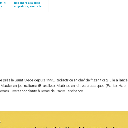
m! »:
Répondre à la crise
de
migratoire, avec « le
t)
style de l’humanité »!
(texte complet)
 près le Saint-Siège depuis 1995. Rédactrice en chef de fr.zenit.org. Elle a lancé 
 Master en journalisme (Bruxelles). Maîtrise en lettres classiques (Paris). Habil
e (Rome). Correspondante à Rome de Radio Espérance.