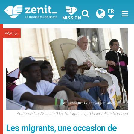
FR
MISSION
PAPES
Audience Du 22 Juin 2016, Réfugiés (c) L'Osservatore Romano
Les migrants, une occasion de