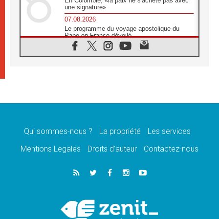
En Colombie, «la paix ne s'achète pas avec
une signature»
07.08.2026
Le programme du voyage apostolique du
Pape en France dévoilé
07.08.2026
1ère Conférence continentale sur l'éducation
catholique en Afrique
07.08.2026
Un logo symbolique pour la venue du Pape
en France
07.08.2026
Cardinal Rossi: «La venue du Pape Léon en
Argentine est un hommage à François»
Qui sommes-nous ?
La propriété
Les services
07.08.2026
Hiroshima et Nagasaki, 81 ans après,
Mentions Legales
Droits d’auteur
Contactez-nous
lancement des «dix jours de prière pour la
paix»
06.08.2026
Préparatifs des JMJ 2027 à Séoul: «c'est
passionnant et l'impatience est immense!»
06.08.2026
Chrétiens et confucéens: respect et sagesse
pour relever les «défis urgents»