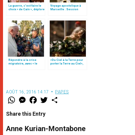
La guerre, c’est faire le
Voyage apostolique à
choix « de Caïn », déplore
Marseille : Session
le pape François
conclusive des
Rencontres
méditerranéennes
Répondre à la crise
«Du Ciel à la Terre pour
migratoire, avec « le
porter la Terre au Ciel»,
style de l’humanité »!
par Mgr Francesco Follo
(texte complet)
AOÛT 16, 2016 14:17
PAPES
W
M
F
T
S
h
e
a
w
h
a
s
c
i
a
t
s
e
t
r
Share this Entry
s
e
b
t
e
A
n
o
e
p
g
o
r
Anne Kurian-Montabone
p
e
k