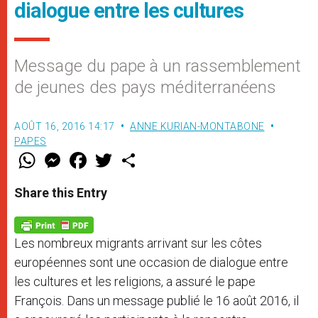
dialogue entre les cultures
Message du pape à un rassemblement
de jeunes des pays méditerranéens
AOÛT 16, 2016 14:17
ANNE KURIAN-MONTABONE
PAPES
W
M
F
T
S
h
e
a
w
h
a
s
c
i
a
t
s
e
t
r
Share this Entry
s
e
b
t
e
A
n
o
e
p
g
o
r
p
e
k
Les nombreux migrants arrivant sur les côtes
r
européennes sont une occasion de dialogue entre
les cultures et les religions, a assuré le pape
François. Dans un message publié le 16 août 2016, il