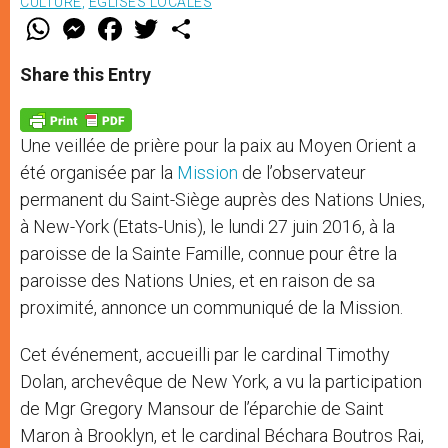
CULTURE
,
EGLISES LOCALES
W
M
F
T
S
h
e
a
w
h
a
s
c
i
a
t
s
e
t
r
Share this Entry
s
e
b
t
e
A
n
o
e
p
g
o
r
p
e
k
Une veillée de prière pour la paix au Moyen Orient a
r
été organisée par la
Mission
de l’observateur
permanent du Saint-Siège auprès des Nations Unies,
à New-York (Etats-Unis), le lundi 27 juin 2016, à la
paroisse de la Sainte Famille, connue pour être la
paroisse des Nations Unies, et en raison de sa
proximité, annonce un communiqué de la Mission.
Cet événement, accueilli par le cardinal Timothy
Dolan, archevêque de New York, a vu la participation
de Mgr Gregory Mansour de l’éparchie de Saint
Maron à Brooklyn, et le cardinal Béchara Boutros Rai,