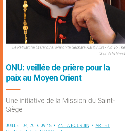
Le Patriarche Et Cardinal Maronite Béchara Raï ©ACN - Aid To The
Church In Need
ONU: veillée de prière pour la
paix au Moyen Orient
Une initiative de la Mission du Saint-
Siège
JUILLET 04, 2016 09:48
ANITA BOURDIN
ART ET