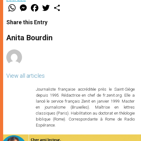
W
M
F
T
S
h
e
a
w
h
a
s
c
i
a
t
s
e
t
r
Share this Entry
s
e
b
t
e
A
n
o
e
p
g
o
r
Anita Bourdin
p
e
k
r
View all articles
Journaliste française accréditée près le Saint-Siège
depuis 1995. Rédactrice en chef de fr.zenit.org. Elle a
lancé le service français Zenit en janvier 1999. Master
en journalisme (Bruxelles). Maîtrise en lettres
classiques (Paris). Habilitation au doctorat en théologie
biblique (Rome). Correspondante à Rome de Radio
Espérance.