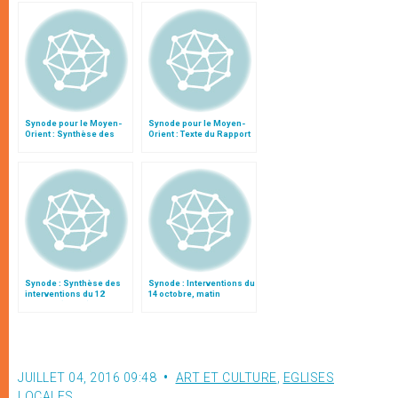
Synode pour le Moyen-
Synode pour le Moyen-
Orient : Synthèse des
Orient : Texte du Rapport
interventions du 11
après le débat général
octobre
Synode : Synthèse des
Synode : Interventions du
interventions du 12
14 octobre, matin
octobre (matin)
JUILLET 04, 2016 09:48
ART ET CULTURE
,
EGLISES
LOCALES