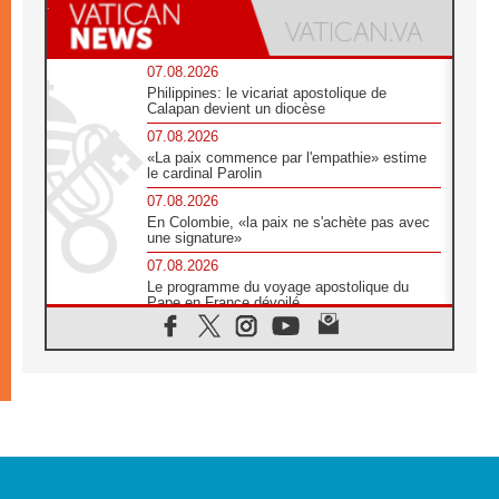
07.08.2026
Philippines: le vicariat apostolique de
Calapan devient un diocèse
07.08.2026
«La paix commence par l'empathie» estime
le cardinal Parolin
07.08.2026
En Colombie, «la paix ne s'achète pas avec
une signature»
07.08.2026
Le programme du voyage apostolique du
Pape en France dévoilé
07.08.2026
1ère Conférence continentale sur l'éducation
catholique en Afrique
07.08.2026
Un logo symbolique pour la venue du Pape
en France
07.08.2026
Cardinal Rossi: «La venue du Pape Léon en
Argentine est un hommage à François»