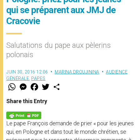
qui se préparent aux JMJ de
Cracovie
Salutations du pape aux pèlerins
polonais
JUIN 30, 2016 12:06
MARINA DROUJININA
AUDIENCE
GÉNÉRALE
,
PAPES
W
M
F
T
S
h
e
a
w
h
a
s
c
i
a
t
s
e
t
r
Share this Entry
s
e
b
t
e
A
n
o
e
p
g
o
r
p
e
k
Le pape François demande de prier « pour les jeunes
r
qui, en Pologne et dans tout le monde chrétien, se