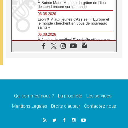
À Sainte-Marie-Majeure, la grâce de Dieu
descend encore sur le monde
06.08.2026
Léon XIV aux jeunes d'Assise: «l'Europe et
le monde cherchent en vous de nouveaux
saints»
06.08.2026
À Assise, le cardinal Pizzaballa affirme que
«les chrétiens veulent la paix»
06.08.2026
Au Mexique, le cardinal Parolin invite à être
aux côtés des marginalisées
06.08.2026
À Assise, le Pape invite les jeunes à
«construire la civilisation de l'amour»
05.08.2026
La visite du Pape en Argentine portera «un
message de paix et de dignité humaine»
Qui sommes-nous ?
La propriété
Les services
05.08.2026
Mentions Legales
Droits d’auteur
Contactez-nous
«La visite du Pape en Uruguay renforcera
l'espérance» affirme Mgr Tróccoli
05.08.2026
Le nonce en Ukraine: «Il est inquiétant
d'entendre ceux qui bénissent la guerre»