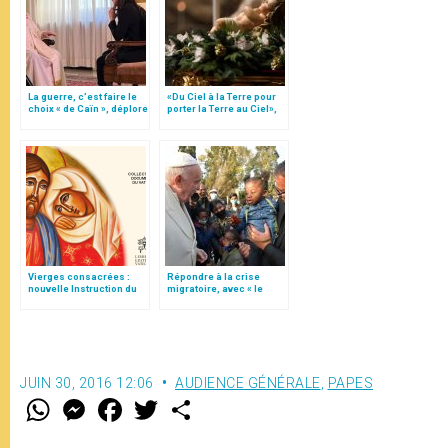
La guerre, c’est faire le
«Du Ciel à la Terre pour
choix « de Caïn », déplore
porter la Terre au Ciel»,
le pape François
par Mgr Francesco Follo
Vierges consacrées :
Répondre à la crise
nouvelle Instruction du
migratoire, avec « le
Vatican
style de l’humanité »!
(texte complet)
JUIN 30, 2016 12:06
AUDIENCE GÉNÉRALE
,
PAPES
W
M
F
T
S
h
e
a
w
h
a
s
c
i
a