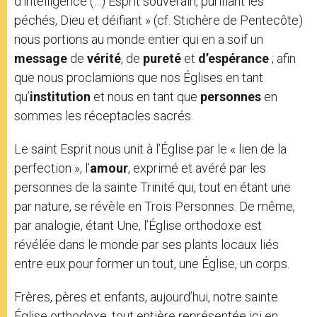
d’intelligence (…) Esprit souverain, purifiant les
péchés, Dieu et déifiant » (cf. Stichère de Pentecôte)
nous portions au monde entier qui en a soif un
message
de
vérité
, de
pureté
et
d’espérance
; afin
que nous proclamions que nos Églises en tant
qu’
institution
et nous en tant que
personnes
en
sommes les réceptacles sacrés.
Le saint Esprit nous unit à l’Église par le « lien de la
perfection », l’
amour
, exprimé et avéré par les
personnes de la sainte Trinité qui, tout en étant une
par nature, se révèle en Trois Personnes. De même,
par analogie, étant Une, l’Église orthodoxe est
révélée dans le monde par ses plants locaux liés
entre eux pour former un tout, une Église, un corps.
Frères, pères et enfants, aujourd’hui, notre sainte
Église orthodoxe, tout entière représentée ici en