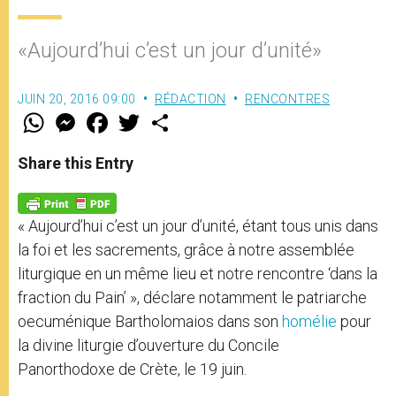
«Aujourd’hui c’est un jour d’unité»
JUIN 20, 2016 09:00
RÉDACTION
RENCONTRES
W
M
F
T
S
h
e
a
w
h
a
s
c
i
a
t
s
e
t
r
Share this Entry
s
e
b
t
e
A
n
o
e
p
g
o
r
p
e
k
« Aujourd’hui c’est un jour d’unité, étant tous unis dans
r
la foi et les sacrements, grâce à notre assemblée
liturgique en un même lieu et notre rencontre ‘dans la
fraction du Pain’ », déclare notamment le patriarche
oecuménique Bartholomaios dans son
homélie
pour
la divine liturgie d’ouverture du Concile
Panorthodoxe de Crète, le 19 juin.