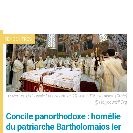
RENCONTRES
Ouverture Du Concile Panorthodoxe, 19 Juin 2016, Héraklion (Crète)
@ Holycouncil.org
Concile panorthodoxe : homélie
du patriarche Bartholomaios Ier