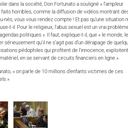
lie dans la société, Don Fortunato a souligné « l’ampleur
aits horribles, comme la diffusion de vidéos montrant de
au-nés, vous vous rendez compte ! Et pas qu’une situation 
se-t-il. Pour le religieux, l’abus sexuel est un vrai problèm
endas politiques ». Il faut, explique-t-il, que « le monde, l
sérieusement qu’il ne s’agit pas d’un dérapage de quelq
isations pédophiles qui profitent de l’innocence, exploitent
atériel, en se servant de circuits financiers en ligne ».
ato, « on parle de 10 millions d’enfants victimes de ces
ls ».