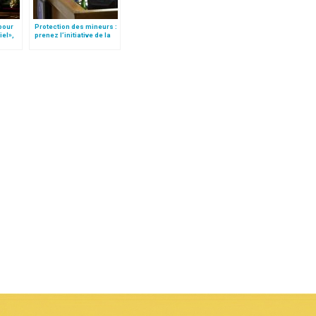
 pour
Protection des mineurs :
iel»,
prenez l’initiative de la
Follo
communication, lance la
journaliste Valentina
Alazraki aux évêques