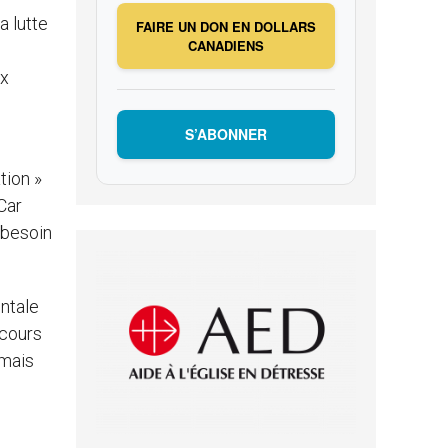
a lutte
FAIRE UN DON EN DOLLARS
CANADIENS
ux
S’ABONNER
tion »
Car
t besoin
entale
 cours
 mais