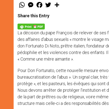
W
M
F
T
S
h
e
a
w
h
a
s
c
i
a
t
s
e
t
r
Share this Entry
s
e
b
t
e
A
n
o
e
p
g
o
r
p
e
k
La décision du pape François de relever de ses f
r
des affaires d’abus sexuels « montre le visage m
don Fortunato Di Noto, prêtre italien, fondateur d
pédophilie et les violences contre des enfants. Il
« Comme une mère aimante ».
Pour Don Fortunato, cette nouvelle mesure envoie 
bureaucratisation de l’abus ». Un signal clair, très 
protège », et les pasteurs, les évêques qui sont d
Nous devons arrêter de protéger l’institution et
de la part de prêtres ou de religieux, voire même d
structure mais celle-ci a des responsabilités dès 