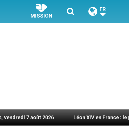
FR
MISSION
026
Léon XIV en France : le programme détaillé