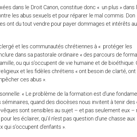
xées dans le Droit Canon, constitue donc « un plus » dans l
contre les abus sexuels et pour réparer le mal commis. Don
ses ont du tout vendre pour payer dommages et intérêts a
e clergé et les communautés chrétiennes à « protéger les
 inclure dans sa pastorale ordinaire « des parcours de forma
amille, ou qui s’occupent de vie humaine et de bioéthique. 
 religieux et les fidèles chrétiens « ont besoin de clarté, on
mpêcher ces abus ».
ersonnelle: « Le problème de la formation est d’une fondam
s séminaires, quand des diocèses nous invitent à tenir des
évêques sont sensibles au sujet – et pas seulement eux –
pour les éclairer, qu’il n’est pas question d’une chasse aux
 qui s’occupent d’enfants ».