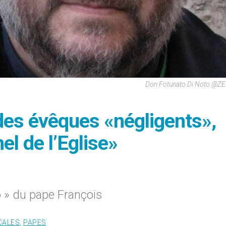
Don Fotunato Di Noto @ZE
des évêques «négligents»,
el de l’Eglise»
o » du pape François
CALES
,
PAPES