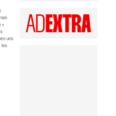
s
mais
e «
es
ues uns
 les