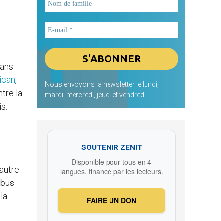
dans
ican
,
Nous envoyons la newsletter le lundi,
ntre la
mardi, mercredi, jeudi et vendredi
s:
SOUTENIR ZENIT
Disponible pour tous en 4
autre.
langues, financé par les lecteurs.
abus
 la
FAIRE UN DON