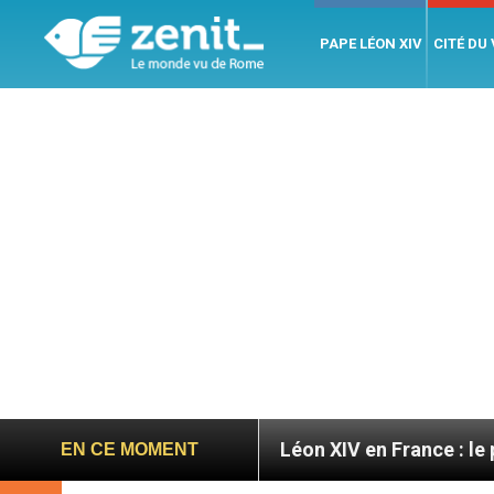
PAPE LÉON XIV
CITÉ DU
res
Léon XIV en France : le programme détaillé 
EN CE MOMENT