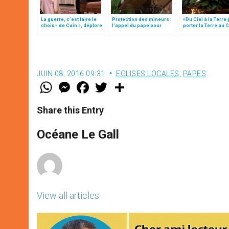
La guerre, c’est faire le
Protection des mineurs :
«Du Ciel à la Terre
choix « de Caïn », déplore
l'appel du pape pour
porter la Terre au C
le pape François
éradiquer ces "crimes
par Mgr Francesco 
abominables qui doivent
disparaître de la face de
la terre"
JUIN 08, 2016 09:31
EGLISES LOCALES
,
PAPES
W
M
F
T
S
h
e
a
w
h
a
s
c
i
a
t
s
e
t
r
Share this Entry
s
e
b
t
e
A
n
o
e
p
g
o
r
Océane Le Gall
p
e
k
r
View all articles